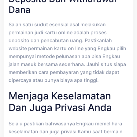
Dana
Salah satu sudut esensial asal melakukan
permainan judi kartu online adalah proses
deposito dan pencabutan uang. Pastikanlah
website permainan kartu on line yang Engkau pilih
mempunyai metode pelunasan apa bisa Engkau
jalan masuk bersama sederhana. Jauhi situs siapa
memberikan cara pembayaran yang tidak dapat
dipercaya atau punya biaya apa tinggi.
Menjaga Keselamatan
Dan Juga Privasi Anda
Selalu pastikan bahwasanya Engkau memelihara
keselamatan dan juga privasi Kamu saat bermain