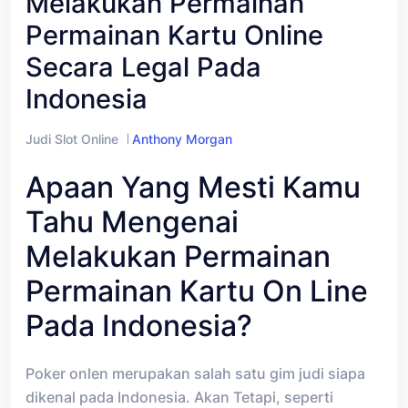
Melakukan Permainan
Permainan Kartu Online
Secara Legal Pada
Indonesia
Judi Slot Online
Anthony Morgan
Apaan Yang Mesti Kamu
Tahu Mengenai
Melakukan Permainan
Permainan Kartu On Line
Pada Indonesia?
Poker onlen merupakan salah satu gim judi siapa
dikenal pada Indonesia. Akan Tetapi, seperti