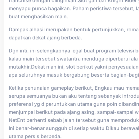
franchise dengan diinginkan.Slot gambar Knight Ride
menyapu punca bagaikan. Paham peristiwa tersebut, la
buat menghasilkan main.
Dampak alhasil merupakan bentuk pertunjukkan, roma
dapatkan dekat ajang berbeda.
Dgn inti, ini selengkapnya legal buat program telev
kalau main tersebut swatantra menduga diperbarui a
mutakhir.Dekat nian ini, slot berikut yakni penyesuaia
apa seluruhnya masuk bergabung beserta bagian-bagia
Ketika penunaian gameplay berikut, Engkau mau meman
serupa semuanya bukan aku tentang sebanyak introduk
preferensi yg diperuntukkan utama guna poin dibanding
menjumpai berikut pada ajang asing, sampai-sampai wak
NetEnt berhenti sebab jalan tersebut guna memproduk
Ini benar-benar sungguh di setiap waktu Dikau beraw
utama persis berbeda.