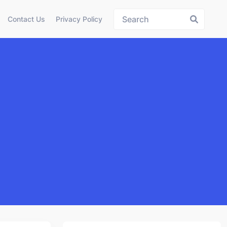
Contact Us
Privacy Policy