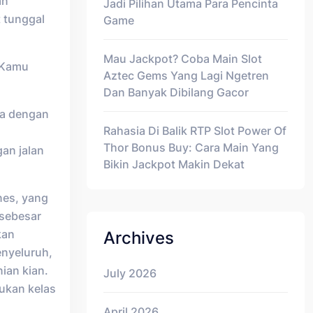
an
Jadi Pilihan Utama Para Pencinta
t tunggal
Game
Mau Jackpot? Coba Main Slot
 Kamu
Aztec Gems Yang Lagi Ngetren
Dan Banyak Dibilang Gacor
ma dengan
Rahasia Di Balik RTP Slot Power Of
Thor Bonus Buy: Cara Main Yang
gan jalan
Bikin Jackpot Makin Dekat
nes, yang
 sebesar
kan
Archives
enyeluruh,
ian kian.
July 2026
ukan kelas
April 2026