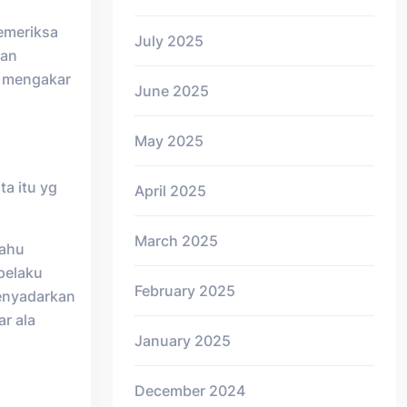
memeriksa
July 2025
kan
t mengakar
June 2025
May 2025
a itu yg
April 2025
March 2025
tahu
pelaku
February 2025
enyadarkan
r ala
January 2025
December 2024