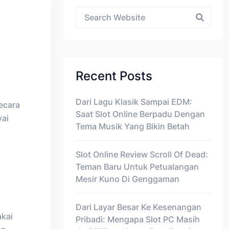
Asides
Recent Posts
Dari Lagu Klasik Sampai EDM:
ecara
Saat Slot Online Berpadu Dengan
yai
Tema Musik Yang Bikin Betah
Slot Online Review Scroll Of Dead:
Teman Baru Untuk Petualangan
Mesir Kuno Di Genggaman
Dari Layar Besar Ke Kesenangan
akai
Pribadi: Mengapa Slot PC Masih