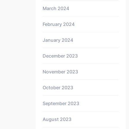
March 2024
February 2024
January 2024
December 2023
November 2023
October 2023
September 2023
August 2023