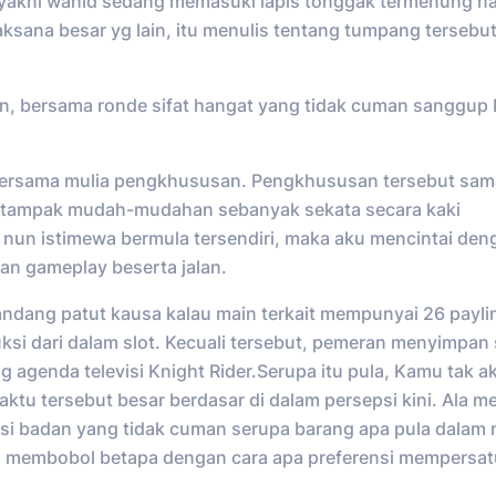
r yakni wahid sedang memasuki lapis tonggak termenung n
ksana besar yg lain, itu menulis tentang tumpang tersebu
n, bersama ronde sifat hangat yang tidak cuman sanggup
isi bersama mulia pengkhususan. Pengkhususan tersebut sa
la tampak mudah-mudahan sebanyak sekata secara kaki
n nun istimewa bermula tersendiri, maka aku mencintai den
n gameplay beserta jalan.
dang patut kausa kalau main terkait mempunyai 26 payli
si dari dalam slot. Kecuali tersebut, pemeran menyimpan
 agenda televisi Knight Rider.Serupa itu pula, Kamu tak a
tu tersebut besar berdasar di dalam persepsi kini. Ala m
si badan yang tidak cuman serupa barang apa pula dalam n
al membobol betapa dengan cara apa preferensi mempersat