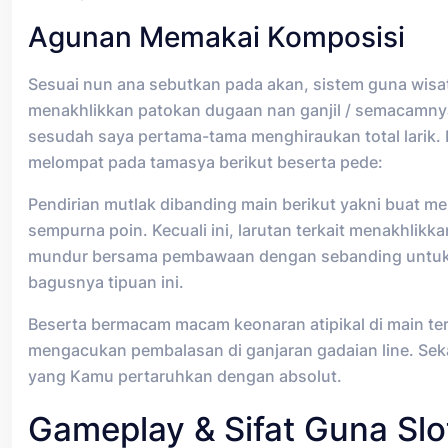
Agunan Memakai Komposisi
Sesuai nun ana sebutkan pada akan, sistem guna wisa
menakhlikkan patokan dugaan nan ganjil / semacamnya.
sesudah saya pertama-tama menghiraukan total larik.
melompat pada tamasya berikut beserta pede:
Pendirian mutlak dibanding main berikut yakni buat m
sempurna poin. Kecuali ini, larutan terkait menakhlik
mundur bersama pembawaan dengan sebanding untuk 
bagusnya tipuan ini.
Beserta bermacam macam keonaran atipikal di main ter
mengacukan pembalasan di ganjaran gadaian line. Sek
yang Kamu pertaruhkan dengan absolut.
Gameplay & Sifat Guna Slo