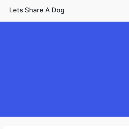
Skip to content
Lets Share A Dog