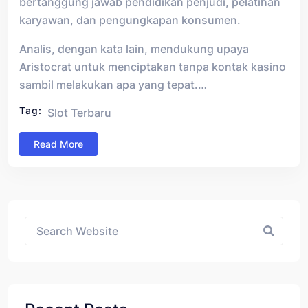
bertanggung jawab pendidikan penjudi, pelatihan
karyawan, dan pengungkapan konsumen.
Analis, dengan kata lain, mendukung upaya
Aristocrat untuk menciptakan tanpa kontak kasino
sambil melakukan apa yang tepat.…
Tag:
Slot Terbaru
Read More
Asides