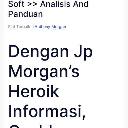
Soft >> Analisis And
Panduan
Slot Terbaik
Anthony Morgan
Dengan Jp
Morgan’s
Heroik
Informasi,