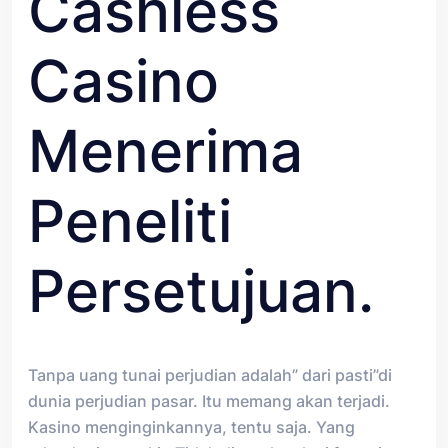
Cashless
Casino
Menerima
Peneliti
Persetujuan.
Tanpa uang tunai perjudian adalah” dari pasti”di
dunia perjudian pasar. Itu memang akan terjadi.
Kasino menginginkannya, tentu saja. Yang