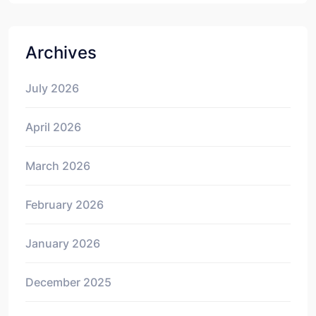
Archives
July 2026
April 2026
March 2026
February 2026
January 2026
December 2025