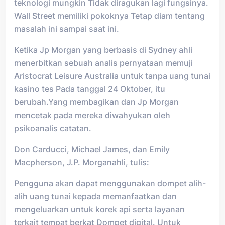
teknologi mungkin Tidak diragukan lagi fungsinya.
Wall Street memiliki pokoknya Tetap diam tentang
masalah ini sampai saat ini.
Ketika Jp Morgan yang berbasis di Sydney ahli
menerbitkan sebuah analis pernyataan memuji
Aristocrat Leisure Australia untuk tanpa uang tunai
kasino tes Pada tanggal 24 Oktober, itu
berubah.Yang membagikan dan Jp Morgan
mencetak pada mereka diwahyukan oleh
psikoanalis catatan.
Don Carducci, Michael James, dan Emily
Macpherson, J.P. Morganahli, tulis:
Pengguna akan dapat menggunakan dompet alih-
alih uang tunai kepada memanfaatkan dan
mengeluarkan untuk korek api serta layanan
terkait tempat berkat Dompet digital. Untuk