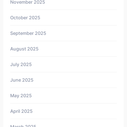
November 2025
October 2025
September 2025
August 2025
July 2025
June 2025
May 2025
April 2025
March 2025