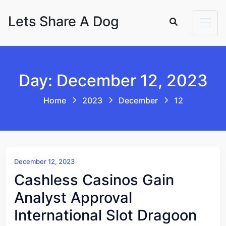
Skip to content
Lets Share A Dog
Day: December 12, 2023
Home
2023
December
12
December 12, 2023
Cashless Casinos Gain
Analyst Approval
International Slot Dragoon