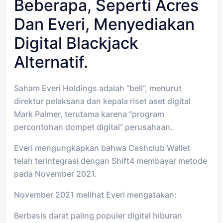
Beberapa, Seperti Acres
Dan Everi, Menyediakan
Digital Blackjack
Alternatif.
Saham Everi Holdings adalah “beli”, menurut
direktur pelaksana dan kepala riset aset digital
Mark Palmer, terutama karena “program
percontohan dompet digital” perusahaan.
Everi mengungkapkan bahwa Cashclub Wallet
telah terintegrasi dengan Shift4 membayar metode
pada November 2021.
November 2021 melihat Everi mengatakan:
Berbasis darat paling populer digital hiburan