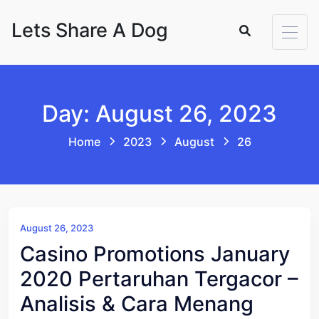
Skip to content
Lets Share A Dog
Day: August 26, 2023
Home
2023
August
26
August 26, 2023
Casino Promotions January
2020 Pertaruhan Tergacor –
Analisis & Cara Menang