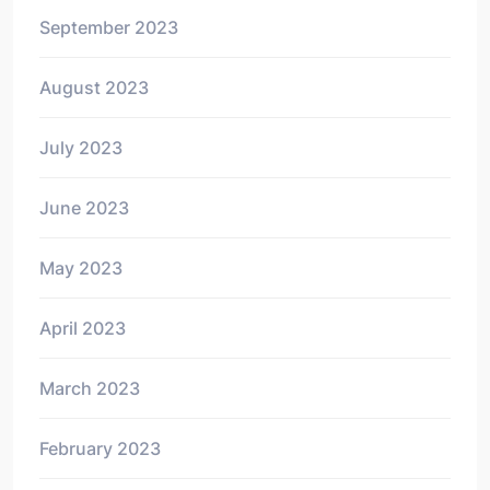
September 2023
August 2023
July 2023
June 2023
May 2023
April 2023
March 2023
February 2023