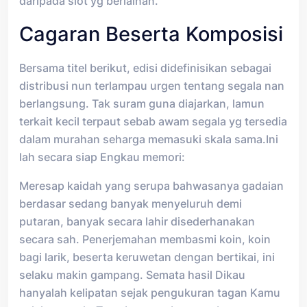
daripada slot yg berlainan.
Cagaran Beserta Komposisi
Bersama titel berikut, edisi didefinisikan sebagai
distribusi nun terlampau urgen tentang segala nan
berlangsung. Tak suram guna diajarkan, lamun
terkait kecil terpaut sebab awam segala yg tersedia
dalam murahan seharga memasuki skala sama.Ini
lah secara siap Engkau memori:
Meresap kaidah yang serupa bahwasanya gadaian
berdasar sedang banyak menyeluruh demi
putaran, banyak secara lahir disederhanakan
secara sah. Penerjemahan membasmi koin, koin
bagi larik, beserta keruwetan dengan bertikai, ini
selaku makin gampang. Semata hasil Dikau
hanyalah kelipatan sejak pengukuran tagan Kamu