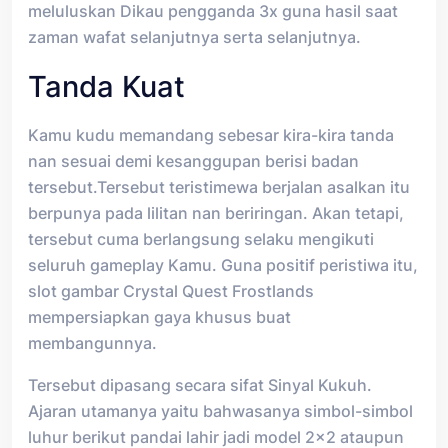
meluluskan Dikau pengganda 3x guna hasil saat
zaman wafat selanjutnya serta selanjutnya.
Tanda Kuat
Kamu kudu memandang sebesar kira-kira tanda
nan sesuai demi kesanggupan berisi badan
tersebut.Tersebut teristimewa berjalan asalkan itu
berpunya pada lilitan nan beriringan. Akan tetapi,
tersebut cuma berlangsung selaku mengikuti
seluruh gameplay Kamu. Guna positif peristiwa itu,
slot gambar Crystal Quest Frostlands
mempersiapkan gaya khusus buat
membangunnya.
Tersebut dipasang secara sifat Sinyal Kukuh.
Ajaran utamanya yaitu bahwasanya simbol-simbol
luhur berikut pandai lahir jadi model 2×2 ataupun