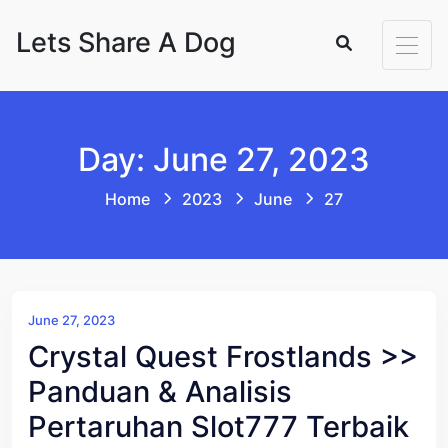
Skip to content
Lets Share A Dog
Day: June 27, 2023
Home
2023
June
27
June 27, 2023
Crystal Quest Frostlands >>
Panduan & Analisis
Pertaruhan Slot777 Terbaik