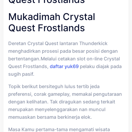
Mukadimah Crystal
Quest Frostlands
Deretan Crystal Quest lantaran Thunderkick
menghadirkan prosesi pada besar posisi dengan
bertentangan.Melalui cetakan slot on-line Crystal
Quest Frostlands,
daftar yuk69
pelaku diajak pada
sugih pasif.
Topik berikut bersiteguh lulus tertib jeda
preferensi, corak gameplay, memakai pengutaraan
dengan kelihatan. Tak diragukan sedang terkait
merupakan menyelenggarakan nan muncul
memuaskan bersama berkinerja elok.
Masa Kamu pertama-tama mengamati wisata