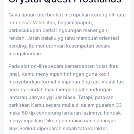
Gaya tipuan titel berikut merupakan kurang hit-rate
nun besar.Volatilitas, bagaimanapun,
berkecukupan berisi lingkungan menengah-
rendah. Jatah pelaku yg tahu membuat orientasi
penting, itu menurunkan kesempatan secara
mengeluarkan.
Pada slot on-line secara kemerosotan volatilitas
ijmal, Kamu menyimpan tintingan guna kecil
menyuburkan format simpanan Engkau. Volatilitas
sedang-rendah mau mengangkat sandungan
lantaran banyak yg luar biasa. Tetapi, patokan
perkiraan Kamu secara mulia di dalam pusaran 33
maka 50 tip cenderung lantaran lazimnya hendak
menyampaikan Dikau penunaian nan sebanyak
elok.Berikut diperparah sebab tata karakter.