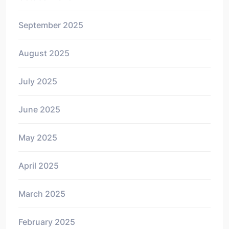
September 2025
August 2025
July 2025
June 2025
May 2025
April 2025
March 2025
February 2025