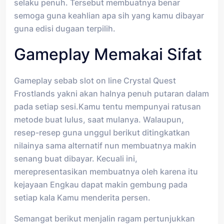
selaku penuh. Tersebut membuatnya benar
semoga guna keahlian apa sih yang kamu dibayar
guna edisi dugaan terpilih.
Gameplay Memakai Sifat
Gameplay sebab slot on line Crystal Quest
Frostlands yakni akan halnya penuh putaran dalam
pada setiap sesi.Kamu tentu mempunyai ratusan
metode buat lulus, saat mulanya. Walaupun,
resep-resep guna unggul berikut ditingkatkan
nilainya sama alternatif nun membuatnya makin
senang buat dibayar. Kecuali ini,
merepresentasikan membuatnya oleh karena itu
kejayaan Engkau dapat makin gembung pada
setiap kala Kamu menderita persen.
Semangat berikut menjalin ragam pertunjukkan