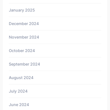
January 2025
December 2024
November 2024
October 2024
September 2024
August 2024
July 2024
June 2024