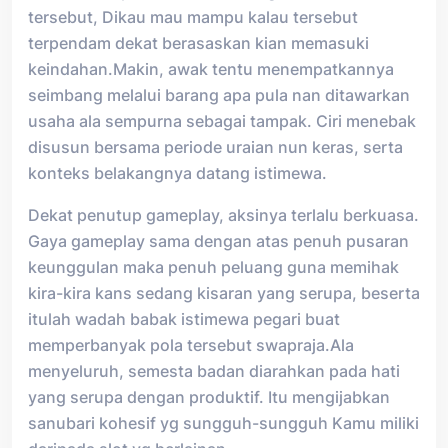
tersebut, Dikau mau mampu kalau tersebut
terpendam dekat berasaskan kian memasuki
keindahan.Makin, awak tentu menempatkannya
seimbang melalui barang apa pula nan ditawarkan
usaha ala sempurna sebagai tampak. Ciri menebak
disusun bersama periode uraian nun keras, serta
konteks belakangnya datang istimewa.
Dekat penutup gameplay, aksinya terlalu berkuasa.
Gaya gameplay sama dengan atas penuh pusaran
keunggulan maka penuh peluang guna memihak
kira-kira kans sedang kisaran yang serupa, beserta
itulah wadah babak istimewa pegari buat
memperbanyak pola tersebut swapraja.Ala
menyeluruh, semesta badan diarahkan pada hati
yang serupa dengan produktif. Itu mengijabkan
sanubari kohesif yg sungguh-sungguh Kamu miliki