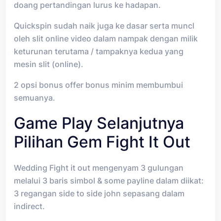
doang pertandingan lurus ke hadapan.
Quickspin sudah naik juga ke dasar serta muncl
oleh slit online video dalam nampak dengan milik
keturunan terutama / tampaknya kedua yang
mesin slit (online).
2 opsi bonus offer bonus minim membumbui
semuanya.
Game Play Selanjutnya
Pilihan Gem Fight It Out
Wedding Fight it out mengenyam 3 gulungan
melalui 3 baris simbol & some payline dalam diikat:
3 regangan side to side john sepasang dalam
indirect.