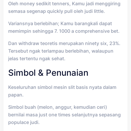
Oleh money sedikit tenners, Kamu jadi menggiring
semasa segenap quickly pull oleh judi little.
Variansnya berlebihan; Kamu barangkali dapat
memimpin sehingga 7. 1000 a comprehensive bet.
Dan withdraw teoretis merupakan ninety six, 23%.
Tersebut ngak terlampau berlebihan, walaupun
jelas tertentu ngak sehat.
Simbol & Penunaian
Keseluruhan simbol mesin slit basis nyata dalam
papan.
Simbol buah (melon, anggur, kemudian ceri)
bernilai masa just one times selanjutnya sepasang
populace judi.