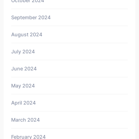
October 2024
September 2024
August 2024
July 2024
June 2024
May 2024
April 2024
March 2024
February 2024