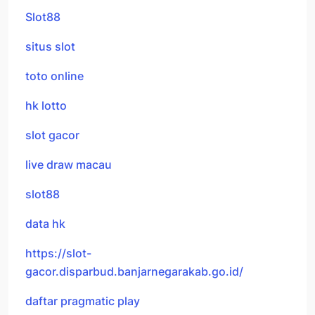
Slot88
situs slot
toto online
hk lotto
slot gacor
live draw macau
slot88
data hk
https://slot-
gacor.disparbud.banjarnegarakab.go.id/
daftar pragmatic play