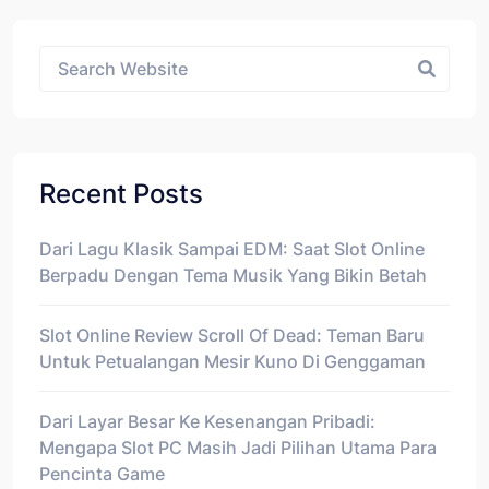
Asides
Recent Posts
Dari Lagu Klasik Sampai EDM: Saat Slot Online
Berpadu Dengan Tema Musik Yang Bikin Betah
Slot Online Review Scroll Of Dead: Teman Baru
Untuk Petualangan Mesir Kuno Di Genggaman
Dari Layar Besar Ke Kesenangan Pribadi:
Mengapa Slot PC Masih Jadi Pilihan Utama Para
Pencinta Game