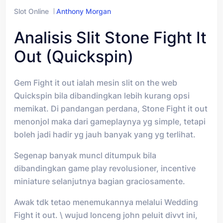
Slot Online
Anthony Morgan
Analisis Slit Stone Fight It
Out (Quickspin)
Gem Fight it out ialah mesin slit on the web
Quickspin bila dibandingkan lebih kurang opsi
memikat. Di pandangan perdana, Stone Fight it out
menonjol maka dari gameplaynya yg simple, tetapi
boleh jadi hadir yg jauh banyak yang yg terlihat.
Segenap banyak muncl ditumpuk bila
dibandingkan game play revolusioner, incentive
miniature selanjutnya bagian graciosamente.
Awak tdk tetao menemukannya melalui Wedding
Fight it out. \ wujud lonceng john peluit divvt ini,