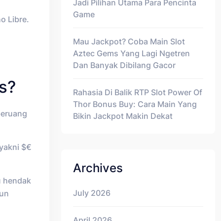
Jadi Pilihan Utama Para Pencinta
Game
o Libre.
Mau Jackpot? Coba Main Slot
Aztec Gems Yang Lagi Ngetren
Dan Banyak Dibilang Gacor
s?
Rahasia Di Balik RTP Slot Power Of
Thor Bonus Buy: Cara Main Yang
beruang
Bikin Jackpot Makin Dekat
 yakni $€
Archives
u hendak
July 2026
run
April 2026