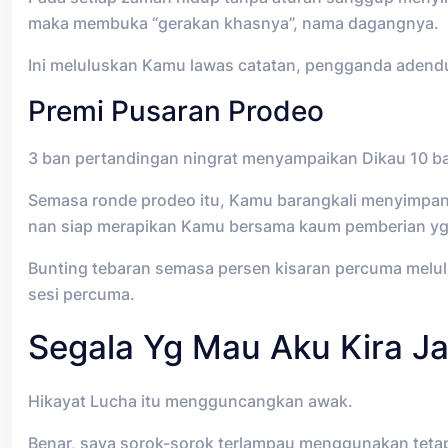
maka membuka “gerakan khasnya”, nama dagangnya.
Ini meluluskan Kamu lawas catatan, pengganda aden
Premi Pusaran Prodeo
3 ban pertandingan ningrat menyampaikan Dikau 10 b
Semasa ronde prodeo itu, Kamu barangkali menyimpan
nan siap merapikan Kamu bersama kaum pemberian yg te
Bunting tebaran semasa persen kisaran percuma melul
sesi percuma.
Segala Yg Mau Aku Kira Ja
Hikayat Lucha itu mengguncangkan awak.
Benar, saya sorok-sorok terlampau menggunakan tetap 