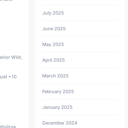
July 2025
June 2025
May 2025
rior Wild,
April 2025
March 2025
buat +10
February 2025
January 2025
December 2024
etulnya,