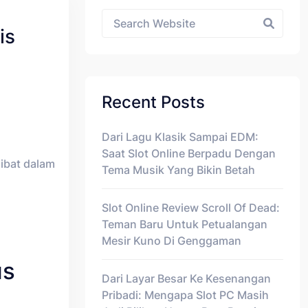
Asides
is
Recent Posts
Dari Lagu Klasik Sampai EDM:
Saat Slot Online Berpadu Dengan
ibat dalam
Tema Musik Yang Bikin Betah
Slot Online Review Scroll Of Dead:
Teman Baru Untuk Petualangan
Mesir Kuno Di Genggaman
us
Dari Layar Besar Ke Kesenangan
Pribadi: Mengapa Slot PC Masih