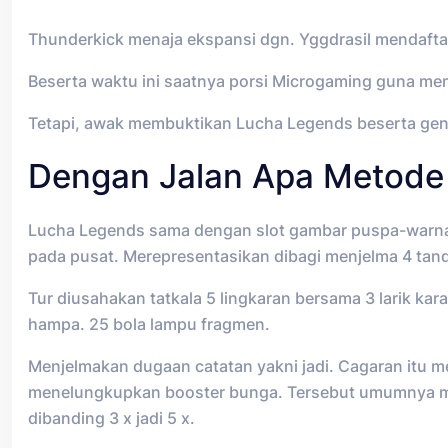
Thunderkick menaja ekspansi dgn. Yggdrasil mendafta
Beserta waktu ini saatnya porsi Microgaming guna mem
Tetapi, awak membuktikan Lucha Legends beserta gen
Dengan Jalan Apa Metode 
Lucha Legends sama dengan slot gambar puspa-warna 
pada pusat. Merepresentasikan dibagi menjelma 4 tanda
Tur diusahakan tatkala 5 lingkaran bersama 3 larik kar
hampa. 25 bola lampu fragmen.
Menjelmakan dugaan catatan yakni jadi. Cagaran itu 
menelungkupkan booster bunga. Tersebut umumnya men
dibanding 3 x jadi 5 x.