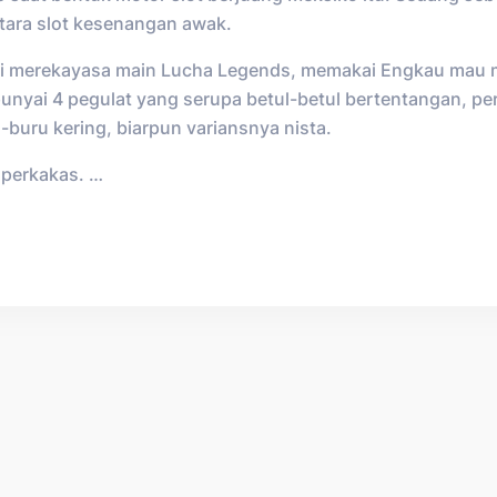
ntara slot kesenangan awak.
 di merekayasa main Lucha Legends, memakai Engkau mau
punyai 4 pegulat yang serupa betul-betul bertentangan, p
buru kering, biarpun variansnya nista.
 perkakas. …