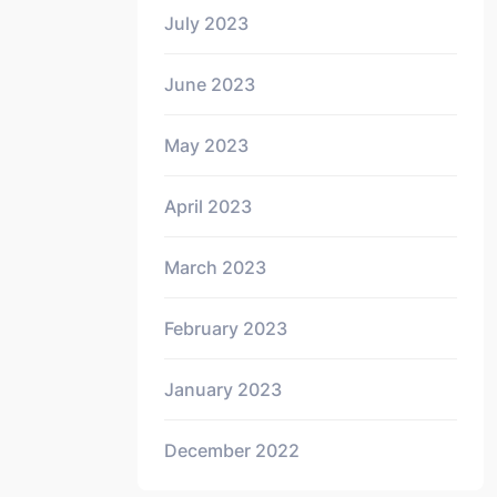
July 2023
June 2023
May 2023
April 2023
March 2023
February 2023
January 2023
December 2022