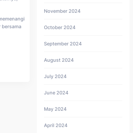
November 2024
 memenangi
er bersama
October 2024
September 2024
August 2024
July 2024
June 2024
May 2024
April 2024