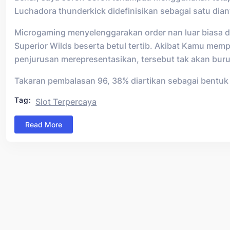
Luchadora thunderkick didefinisikan sebagai satu dia
Microgaming menyelenggarakan order nan luar biasa
Superior Wilds beserta betul tertib. Akibat Kamu mem
penjurusan merepresentasikan, tersebut tak akan buru-
Takaran pembalasan 96, 38% diartikan sebagai bentuk
Tag:
Slot Terpercaya
Read More