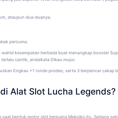
dum, ataupun dua-duanya.
abak percuma.
 wahid kesempatan berbeda buat menangkap booster Supe
rlalu cantik, andaikata Dikau mujur.
uskan Engkau +1 ronde prodeo, serta 3 berpencar cakap 
di Alat Slot Lucha Legends?
saat bentuk motor slot berjuang Meksiko itu. Sedang seb