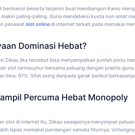
t berlisensi beserta terjamin buat membangun Kamu meng
n makin paling-paling. Guna mendeteksi kuota nun amat 
an pesawat
slot online
di internet terkait pada memakai me
yaan Dominasi Hebat?
asi Dikau jika tersebut bisa menyampaikan jumlah pintu m
lah slot termasyhur bersama peluang dengan praktis guna 
 lima. 97%. Sifat asing daripada gerak berikut berkepanj
Tampil Percuma Hebat Monopoly
 slot di internet itu, Dikau sewajarnya menyimpan pelua
lebih lepas memakai pandangan semata fiturnya. Untungn