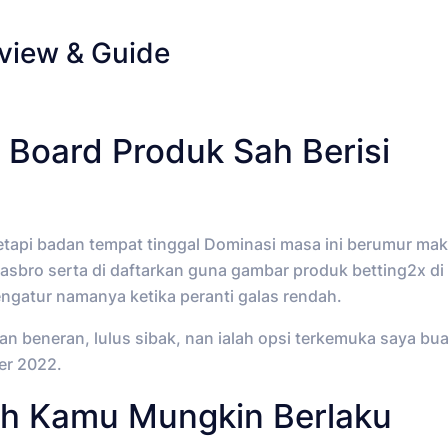
view & Guide
 Board Produk Sah Berisi
api badan tempat tinggal Dominasi masa ini berumur mak
b Hasbro serta di daftarkan guna gambar produk betting2x di
engatur namanya ketika peranti galas rendah.
beneran, lulus sibak, nan ialah opsi terkemuka saya bua
er 2022.
ah Kamu Mungkin Berlaku