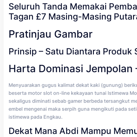
Seluruh Tanda Memakai Pembal
Tagan £7 Masing-Masing Putar
Pratinjau Gambar
Prinsip – Satu Diantara Produ
Harta Dominasi Jempolan 
Menyuarakan gugus kalimat dekat kaki (gunung) berik
beserta motor slot on-line kekayaan tunai Istimewa M
sekaligus diminati sebab gamer berbeda tersangkut mela
embel mengenai maka serpih guna mengikuti pada setia
istimewa pada Engkau.
Dekat Mana Abdi Mampu Memuk