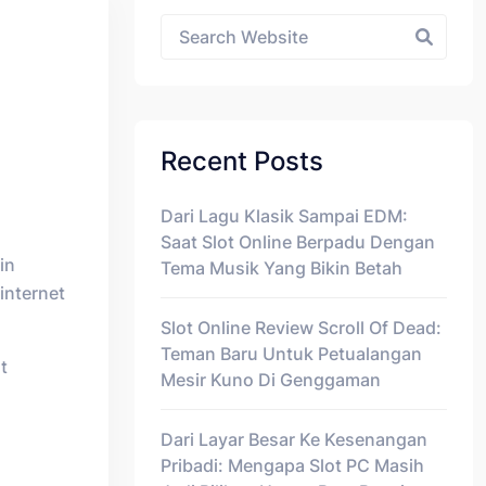
Asides
Recent Posts
Dari Lagu Klasik Sampai EDM:
Saat Slot Online Berpadu Dengan
in
Tema Musik Yang Bikin Betah
 internet
Slot Online Review Scroll Of Dead:
Teman Baru Untuk Petualangan
t
Mesir Kuno Di Genggaman
Dari Layar Besar Ke Kesenangan
Pribadi: Mengapa Slot PC Masih