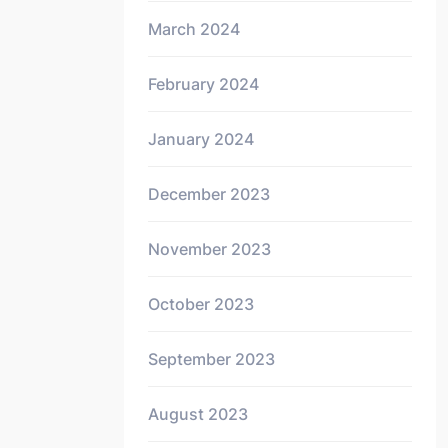
March 2024
February 2024
January 2024
December 2023
November 2023
October 2023
September 2023
August 2023