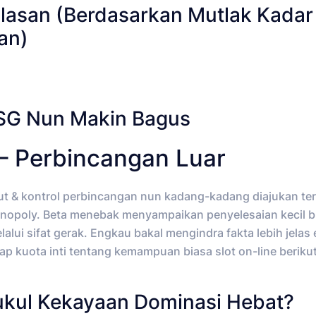
asan (Berdasarkan Mutlak Kadar
an)
k SG Nun Makin Bagus
– Perbincangan Luar
ut & kontrol perbincangan nun kadang-kadang diajukan te
onopoly. Beta menebak menyampaikan penyelesaian kecil b
lui sifat gerak. Engkau bakal mengindra fakta lebih jelas
p kuota inti tentang kemampuan biasa slot on-line beriku
ul Kekayaan Dominasi Hebat?