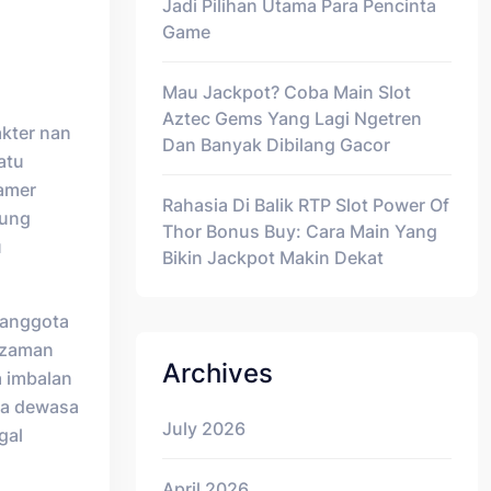
Jadi Pilihan Utama Para Pencinta
Game
Mau Jackpot? Coba Main Slot
Aztec Gems Yang Lagi Ngetren
akter nan
Dan Banyak Dibilang Gacor
atu
gamer
Rahasia Di Balik RTP Slot Power Of
nung
Thor Bonus Buy: Cara Main Yang
u
Bikin Jackpot Makin Dekat
 anggota
a zaman
Archives
 imbalan
apa dewasa
July 2026
gal
April 2026