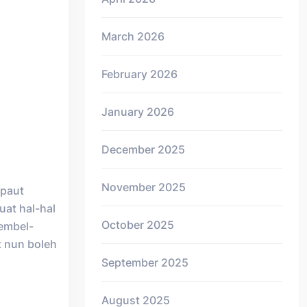
March 2026
February 2026
January 2026
December 2025
November 2025
rpaut
uat hal-hal
October 2025
 embel-
t nun boleh
September 2025
August 2025