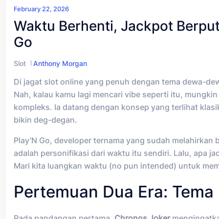
February 22, 2026
Waktu Berhenti, Jackpot Berput
Go
Slot
Anthony Morgan
Di jagat slot online yang penuh dengan tema dewa-dew
Nah, kalau kamu lagi mencari vibe seperti itu, mungki
kompleks. Ia datang dengan konsep yang terlihat kl
bikin deg-degan.
Play’N Go, developer ternama yang sudah melahirkan b
adalah personifikasi dari waktu itu sendiri. Lalu, apa 
Mari kita luangkan waktu (no pun intended) untuk m
Pertemuan Dua Era: Tema
Pada pandangan pertama,
Chronos Joker
mengingatkan