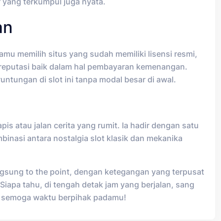
r yang terkumpul juga nyata.
an
amu memilih situs yang sudah memiliki lisensi resmi,
i reputasi baik dalam hal pembayaran kemenangan.
tungan di slot ini tanpa modal besar di awal.
is atau jalan cerita yang rumit. Ia hadir dengan satu
nasi antara nostalgia slot klasik dan mekanika
angsung to the point, dengan ketegangan yang terpusat
iapa tahu, di tengah detak jam yang berjalan, sang
n semoga waktu berpihak padamu!