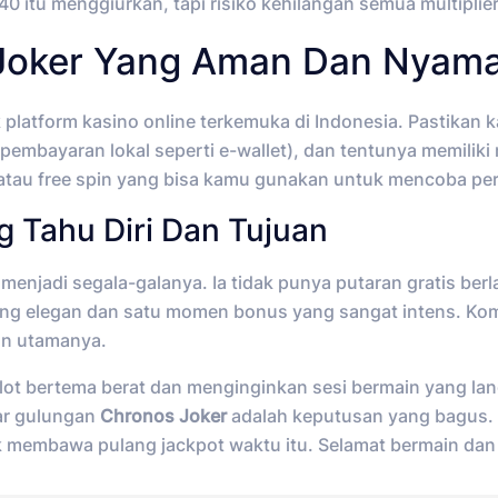
40 itu menggiurkan, tapi risiko kehilangan semua multiplie
Joker Yang Aman Dan Nyam
 platform kasino online terkemuka di Indonesia. Pastikan k
pembayaran lokal seperti e-wallet), dan tentunya memilik
au free spin yang bisa kamu gunakan untuk mencoba perun
g Tahu Diri Dan Tujuan
njadi segala-galanya. Ia tidak punya putaran gratis berlap
g elegan dan satu momen bonus yang sangat intens. Kombi
an utamanya.
 slot bertema berat dan menginginkan sesi bermain yang l
ar gulungan
Chronos Joker
adalah keputusan yang bagus. S
membawa pulang jackpot waktu itu. Selamat bermain da