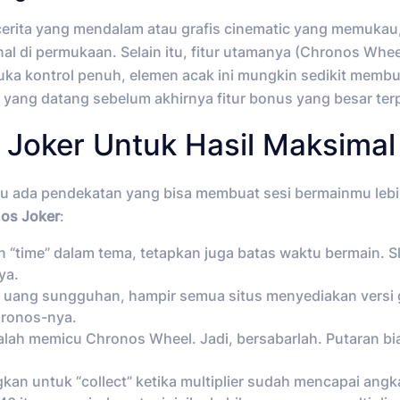
rcerita yang mendalam atau grafis cinematic yang memukau
inal di permukaan. Selain itu, fitur utamanya (Chronos 
a kontrol penuh, elemen acak ini mungkin sedikit membuat 
a yang datang sebelum akhirnya fitur bonus yang besar ter
 Joker Untuk Hasil Maksimal
lalu ada pendekatan yang bisa membuat sesi bermainmu l
os Joker
:
“time” dalam tema, tetapkan juga batas waktu bermain. Slo
ya.
uang sungguhan, hampir semua situs menyediakan versi gr
hronos-nya.
lah memicu Chronos Wheel. Jadi, bersabarlah. Putaran bias
gkan untuk “collect” ketika multiplier sudah mencapai an