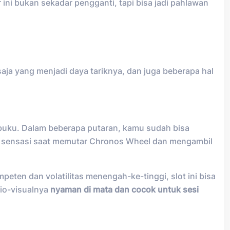
ni bukan sekadar pengganti, tapi bisa jadi pahlawan
 saja yang menjadi daya tariknya, dan juga beberapa hal
l buku. Dalam beberapa putaran, kamu sudah bisa
er, sensasi saat memutar Chronos Wheel dan mengambil
peten dan volatilitas menengah-ke-tinggi, slot ini bisa
dio-visualnya
nyaman di mata dan cocok untuk sesi