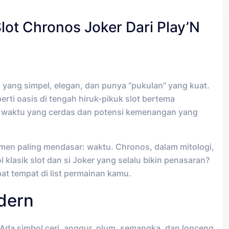
ot Chronos Joker Dari Play’N
 yang simpel, elegan, dan punya “pukulan” yang kuat.
rti oasis di tengah hiruk-pikuk slot bertema
a waktu yang cerdas dan potensi kemenangan yang
emen paling mendasar: waktu. Chronos, dalam mitologi,
l klasik slot dan si Joker yang selalu bikin penasaran?
pat tempat di list permainan kamu.
dern
. Ada simbol ceri, anggur, plum, semangka, dan lonceng