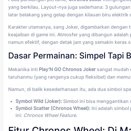
yang berkilau. Layout-nya juga sederhana: 3 gulungan
latar belakang yang gelap dengan kilauan biru elektrik d
Karakter utamanya, sang Joker, digambarkan dengan to
keajaiban di game ini. Atmosfer yang dibangun adalah
namun efektif, dengan detak jam yang semakin keras sa
Dasar Permainan: Simpel Tapi
Mekanika inti
Play’N GO Chronos Joker
sangat mudah d
taruhanmu (yang rangenya cukup fleksibel) dan memu
Namun, di balik kesederhanaan itu, ada dua simbol sp
Symbol Wild (Joker):
Simbol ini bisa menggantikan 
Symbol Scatter (Chronos Wheel):
Ini adalah simbol
ini:
Chronos Wheel Feature
.
Fitur Chronos Wheel: Di 