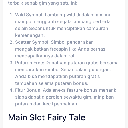
terbaik sebab gim yang satu ini:
Wild Symbol: Lambang wild di dalam gim ini
mampu mengganti segala lambang berbeda
selain Sebar untuk menciptakan campuran
kemenangan.
Scatter Symbol: Simbol pencar akan
mengakibatkan freespin jika Anda berhasil
mendapatkannya dalam roll.
Putaran Free: Dapatkan putaran gratis bersama
mendaratkan simbol Sebar dalam gulungan.
Anda bisa mendapatkan putaran gratis
tambahan selama putaran bonus.
Fitur Bonus: Ada aneka feature bonus menarik
siapa dapat diperoleh sewaktu gim, mirip ban
putaran dan kecil permainan.
Main Slot Fairy Tale