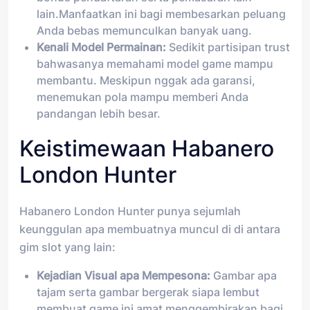
lain.Manfaatkan ini bagi membesarkan peluang
Anda bebas memunculkan banyak uang.
Kenali Model Permainan:
Sedikit partisipan trust
bahwasanya memahami model game mampu
membantu. Meskipun nggak ada garansi,
menemukan pola mampu memberi Anda
pandangan lebih besar.
Keistimewaan Habanero
London Hunter
Habanero London Hunter punya sejumlah
keunggulan apa membuatnya muncul di di antara
gim slot yang lain:
Kejadian Visual apa Mempesona:
Gambar apa
tajam serta gambar bergerak siapa lembut
membuat game ini amat menggembirakan bagi