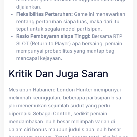
dijalankan.
Fleksibilitas Pertaruhan:
Game ini menawarkan
rentang pertaruhan siapa luas, maka dari itu
tepat untuk segala model partisipan.
Rasio Pembayaran siapa Tinggi:
Bersama RTP
SLOT (Return to Player) apa bersaing, pemain
mempunyai probabilitas yang mantap bagi
mencapai kejayaan.
Kritik Dan Juga Saran
Meskipun Habanero London Hunter mempunyai
melimpah keunggulan, beberapa partisipan bisa
jadi menemukan sejumlah sudut yang perlu
diperbaiki.Sebagai Contoh, sedikit pemain
mendambakan lebih besar melimpah varian di
dalam ciri bonus maupun judul siapa lebih besar