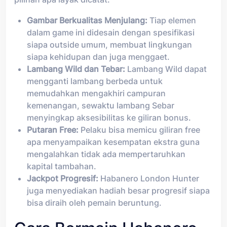
Gambar Berkualitas Menjulang:
Tiap elemen
dalam game ini didesain dengan spesifikasi
siapa outside umum, membuat lingkungan
siapa kehidupan dan juga menggaet.
Lambang Wild dan Tebar:
Lambang Wild dapat
mengganti lambang berbeda untuk
memudahkan mengakhiri campuran
kemenangan, sewaktu lambang Sebar
menyingkap aksesibilitas ke giliran bonus.
Putaran Free:
Pelaku bisa memicu giliran free
apa menyampaikan kesempatan ekstra guna
mengalahkan tidak ada mempertaruhkan
kapital tambahan.
Jackpot Progresif:
Habanero London Hunter
juga menyediakan hadiah besar progresif siapa
bisa diraih oleh pemain beruntung.