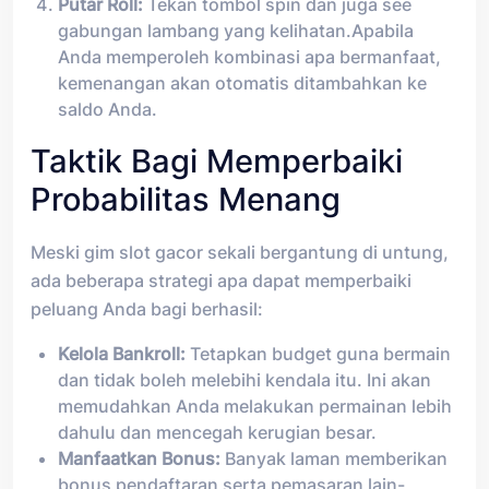
Putar Roll:
Tekan tombol spin dan juga see
gabungan lambang yang kelihatan.Apabila
Anda memperoleh kombinasi apa bermanfaat,
kemenangan akan otomatis ditambahkan ke
saldo Anda.
Taktik Bagi Memperbaiki
Probabilitas Menang
Meski gim slot gacor sekali bergantung di untung,
ada beberapa strategi apa dapat memperbaiki
peluang Anda bagi berhasil:
Kelola Bankroll:
Tetapkan budget guna bermain
dan tidak boleh melebihi kendala itu. Ini akan
memudahkan Anda melakukan permainan lebih
dahulu dan mencegah kerugian besar.
Manfaatkan Bonus:
Banyak laman memberikan
bonus pendaftaran serta pemasaran lain-