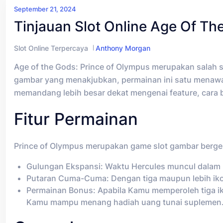
September 21, 2024
Tinjauan Slot Online Age Of Th
Slot Online Terpercaya
Anthony Morgan
Age of the Gods: Prince of Olympus merupakan salah s
gambar yang menakjubkan, permainan ini satu menawa
memandang lebih besar dekat mengenai feature, cara b
Fitur Permainan
Prince of Olympus merupakan game slot gambar bergerak
Gulungan Ekspansi: Waktu Hercules muncul dalam r
Putaran Cuma-Cuma: Dengan tiga maupun lebih ikon
Permainan Bonus: Apabila Kamu memperoleh tiga ik
Kamu mampu menang hadiah uang tunai suplemen