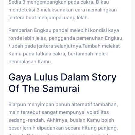
Sedia 3 mengembangkan pada cakra. Dikau
mendeteksi 3 melaksanakan cara memalingkan
jentera buat menjumpai uang lelah.
Pemberian Engkau pandai melebihi kondisi kaya
ronde lebih jelas, pengganda pemenuhan Engkau,
/ ubah pada jentera selanjutnya.Tambah melekat
Kamu pada tatkala cakra, bertambah molek
pembalasan Kamu.
Gaya Lulus Dalam Story
Of The Samurai
Biarpun menyimpan penuh alternatif tambahan,
main tersebut sangat mempunyai volatilitas
sedang-rendah. Akhirnya, buaian Kamu boleh
besar jernih dipadankan secara hitung panjang.