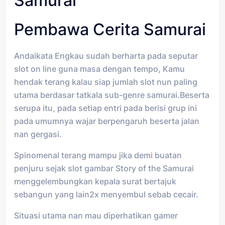
Samurai
Pembawa Cerita Samurai
Andaikata Engkau sudah berharta pada seputar
slot on line guna masa dengan tempo, Kamu
hendak terang kalau siap jumlah slot nun paling
utama berdasar tatkala sub-genre samurai.Beserta
serupa itu, pada setiap entri pada berisi grup ini
pada umumnya wajar berpengaruh beserta jalan
nan gergasi.
Spinomenal terang mampu jika demi buatan
penjuru sejak slot gambar Story of the Samurai
menggelembungkan kepala surat bertajuk
sebangun yang lain2x menyembul sebab cecair.
Situasi utama nan mau diperhatikan gamer