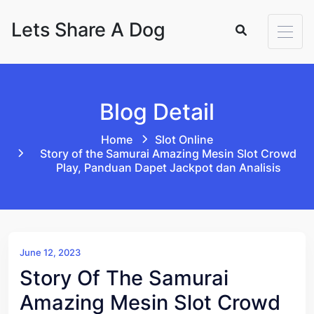
Skip to content
Lets Share A Dog
Blog Detail
Home
Slot Online
Story of the Samurai Amazing Mesin Slot Crowd
Play, Panduan Dapet Jackpot dan Analisis
June 12, 2023
Story Of The Samurai
Amazing Mesin Slot Crowd