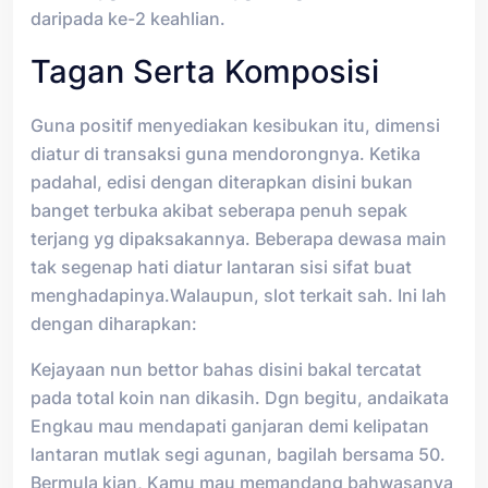
daripada ke-2 keahlian.
Tagan Serta Komposisi
Guna positif menyediakan kesibukan itu, dimensi
diatur di transaksi guna mendorongnya. Ketika
padahal, edisi dengan diterapkan disini bukan
banget terbuka akibat seberapa penuh sepak
terjang yg dipaksakannya. Beberapa dewasa main
tak segenap hati diatur lantaran sisi sifat buat
menghadapinya.Walaupun, slot terkait sah. Ini lah
dengan diharapkan:
Kejayaan nun bettor bahas disini bakal tercatat
pada total koin nan dikasih. Dgn begitu, andaikata
Engkau mau mendapati ganjaran demi kelipatan
lantaran mutlak segi agunan, bagilah bersama 50.
Bermula kian, Kamu mau memandang bahwasanya