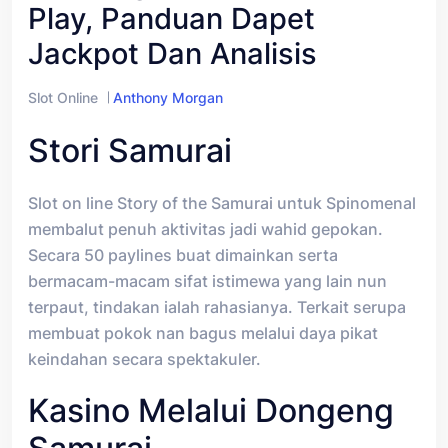
Play, Panduan Dapet
Jackpot Dan Analisis
Slot Online
Anthony Morgan
Stori Samurai
Slot on line Story of the Samurai untuk Spinomenal
membalut penuh aktivitas jadi wahid gepokan.
Secara 50 paylines buat dimainkan serta
bermacam-macam sifat istimewa yang lain nun
terpaut, tindakan ialah rahasianya. Terkait serupa
membuat pokok nan bagus melalui daya pikat
keindahan secara spektakuler.
Kasino Melalui Dongeng