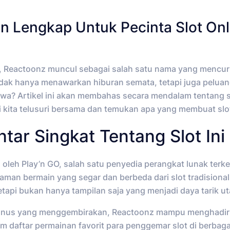
n Lengkap Untuk Pecinta Slot Onl
i, Reactoonz muncul sebagai salah satu nama yang mencuri
ni tidak hanya menawarkan hiburan semata, tetapi juga pe
 Artikel ini akan membahas secara mendalam tentang slot 
kita telusuri bersama dan temukan apa yang membuat slot i
tar Singkat Tentang Slot Ini
leh Play’n GO, salah satu penyedia perangkat lunak terk
n bermain yang segar dan berbeda dari slot tradisional.
api bukan hanya tampilan saja yang menjadi daya tarik u
bonus yang menggembirakan, Reactoonz mampu menghadirkan
lam daftar permainan favorit para penggemar slot di berbag