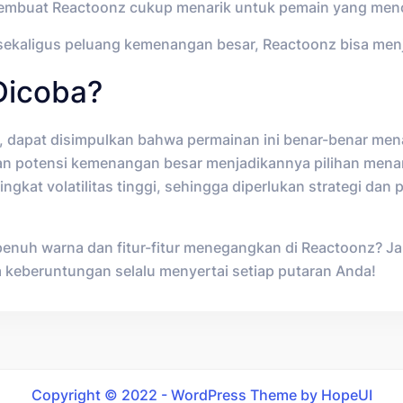
membuat Reactoonz cukup menarik untuk pemain yang menc
ekaligus peluang kemenangan besar, Reactoonz bisa menja
Dicoba?
nz, dapat disimpulkan bahwa permainan ini benar-benar 
 dan potensi kemenangan besar menjadikannya pilihan menar
ngkat volatilitas tinggi, sehingga diperlukan strategi da
 penuh warna dan fitur-fitur menegangkan di Reactoonz? Ja
keberuntungan selalu menyertai setiap putaran Anda!
Copyright © 2022 - WordPress Theme by HopeUI