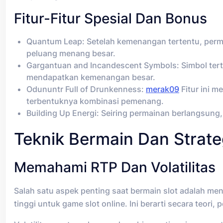
Fitur-Fitur Spesial Dan Bonus
Quantum Leap: Setelah kemenangan tertentu, per
peluang menang besar.
Gargantuan and Incandescent Symbols: Simbol ter
mendapatkan kemenangan besar.
Odununtr Full of Drunkenness:
merak09
Fitur ini 
terbentuknya kombinasi pemenang.
Building Up Energi: Seiring permainan berlangsung,
Teknik Bermain Dan Strat
Memahami RTP Dan Volatilitas
Salah satu aspek penting saat bermain slot adalah men
tinggi untuk game slot online. Ini berarti secara teori