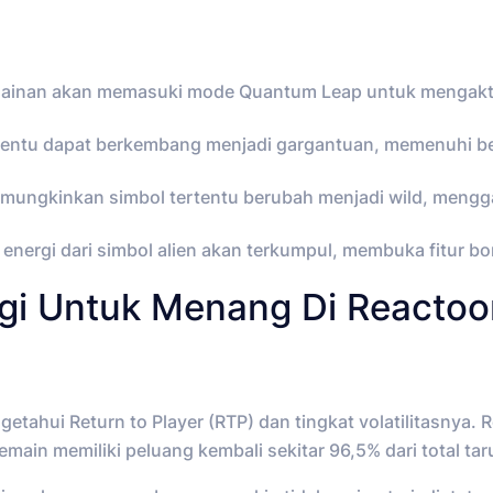
mainan akan memasuki mode Quantum Leap untuk mengaktif
tentu dapat berkembang menjadi gargantuan, memenuhi be
memungkinkan simbol tertentu berubah menjadi wild, meng
 energi dari simbol alien akan terkumpul, membuka fitur b
egi Untuk Menang Di Reacto
getahui Return to Player (RTP) dan tingkat volatilitasnya.
, pemain memiliki peluang kembali sekitar 96,5% dari total t