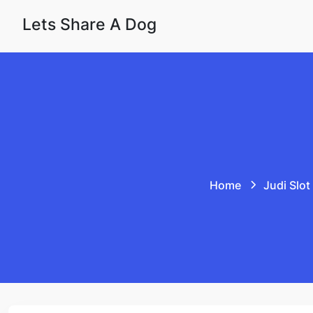
Skip to content
Lets Share A Dog
Home
Judi Slot