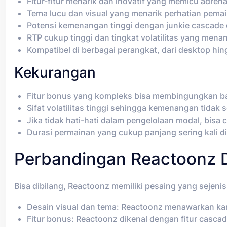
Fitur-fitur menarik dan inovatif yang memicu adrena
Tema lucu dan visual yang menarik perhatian pemai
Potensi kemenangan tinggi dengan junkie cascade 
RTP cukup tinggi dan tingkat volatilitas yang me
Kompatibel di berbagai perangkat, dari desktop hin
Kekurangan
Fitur bonus yang kompleks bisa membingungkan b
Sifat volatilitas tinggi sehingga kemenangan tidak s
Jika tidak hati-hati dalam pengelolaan modal, bisa
Durasi permainan yang cukup panjang sering kali 
Perbandingan Reactoonz D
Bisa dibilang, Reactoonz memiliki pesaing yang sejen
Desain visual dan tema: Reactoonz menawarkan kara
Fitur bonus: Reactoonz dikenal dengan fitur casca