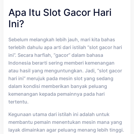
Apa Itu Slot Gacor Hari
Ini?
Sebelum melangkah lebih jauh, mari kita bahas
terlebih dahulu apa arti dari istilah “slot gacor hari
ini”. Secara harfiah, “gacor” dalam bahasa
Indonesia berarti sering memberi kemenangan
atau hasil yang menguntungkan. Jadi, “slot gacor
hari ini” merujuk pada mesin slot yang sedang
dalam kondisi memberikan banyak peluang
kemenangan kepada pemainnya pada hari
tertentu.
Kegunaan utama dari istilah ini adalah untuk
membantu pemain menentukan mesin mana yang
layak dimainkan agar peluang menang lebih tinggi.