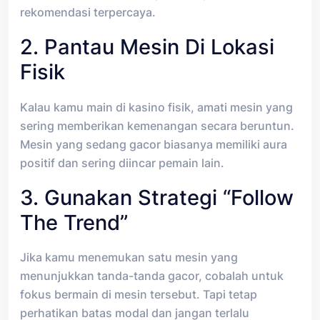
rekomendasi terpercaya.
2. Pantau Mesin Di Lokasi
Fisik
Kalau kamu main di kasino fisik, amati mesin yang
sering memberikan kemenangan secara beruntun.
Mesin yang sedang gacor biasanya memiliki aura
positif dan sering diincar pemain lain.
3. Gunakan Strategi “Follow
The Trend”
Jika kamu menemukan satu mesin yang
menunjukkan tanda-tanda gacor, cobalah untuk
fokus bermain di mesin tersebut. Tapi tetap
perhatikan batas modal dan jangan terlalu