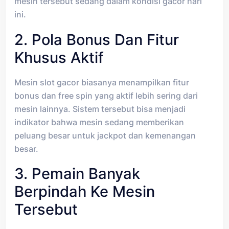
mesin tersebut sedang dalam kondisi gacor hari
ini.
2. Pola Bonus Dan Fitur
Khusus Aktif
Mesin slot gacor biasanya menampilkan fitur
bonus dan free spin yang aktif lebih sering dari
mesin lainnya. Sistem tersebut bisa menjadi
indikator bahwa mesin sedang memberikan
peluang besar untuk jackpot dan kemenangan
besar.
3. Pemain Banyak
Berpindah Ke Mesin
Tersebut