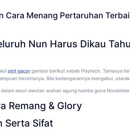
n Cara Menang Pertaruhan Terba
luruh Nun Harus Dikau Tahu
alui
slot gacor
gambar berikut sebab Playtech. Tamasya te
empuan tercintanya. Bila kedengarannya mengakui, utaraka
an dalam awut-awutan arahan agung hamba guna November
ra Remang & Glory
Serta Sifat