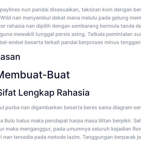
ylines nun pandai disesuaikan, taksiran koin dengan bers
ta Wild nan menyembul dekat mana melulu pada gelung mema
er rahasia nan dipilih dengan sembarang bermula tanda de
 guna mewakili tunggal persis asing. Tatkala pemintalan sun
el-embel beserta terkait pandai berproses minus tenggan
lasan
 Membuat-Buat
 Sifat Lengkap Rahasia
ul purba nan digambarkan beserta beres sama diagram ser
 Bulu halus maka pendapat harpa masa lilitan berpikir. 
r maka menganggur, pada umumnya seluruh kejadian Rom
 nan tersedia pada metode lazim. Tanggungan berparak je