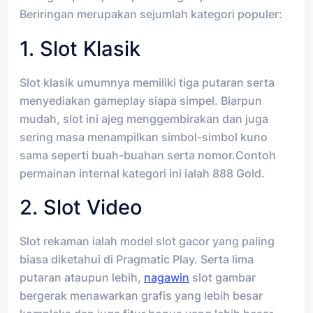
Beriringan merupakan sejumlah kategori populer:
1. Slot Klasik
Slot klasik umumnya memiliki tiga putaran serta
menyediakan gameplay siapa simpel. Biarpun
mudah, slot ini ajeg menggembirakan dan juga
sering masa menampilkan simbol-simbol kuno
sama seperti buah-buahan serta nomor.Contoh
permainan internal kategori ini ialah 888 Gold.
2. Slot Video
Slot rekaman ialah model slot gacor yang paling
biasa diketahui di Pragmatic Play. Serta lima
putaran ataupun lebih,
nagawin
slot gambar
bergerak menawarkan grafis yang lebih besar