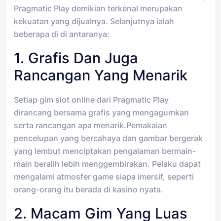
Pragmatic Play demikian terkenal merupakan
kekuatan yang dijualnya. Selanjutnya ialah
beberapa di di antaranya:
1. Grafis Dan Juga
Rancangan Yang Menarik
Setiap gim slot online dari Pragmatic Play
dirancang bersama grafis yang mengagumkan
serta rancangan apa menarik.Pemakaian
pencelupan yang bercahaya dan gambar bergerak
yang lembut menciptakan pengalaman bermain-
main beralih lebih menggembirakan. Pelaku dapat
mengalami atmosfer game siapa imersif, seperti
orang-orang itu berada di kasino nyata.
2. Macam Gim Yang Luas