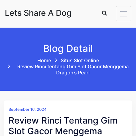
Skip to content
Lets Share A Dog
Blog Detail
Home
Situs Slot Online
Review Rinci tentang Gim Slot Gacor Menggema
Dragon’s Pearl
September 16, 2024
Review Rinci Tentang Gim
Slot Gacor Menggema