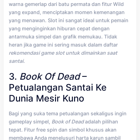
warna gemerlap dari batu permata dan fitur Wild
yang expand, menciptakan momen kemenangan
yang menawan. Slot ini sangat ideal untuk pemain
yang menginginkan hiburan cepat dengan
antarmuka simpel dan grafik memukau. Tidak
heran jika game ini sering masuk dalam daftar
rekomendasi game slot untuk dimainkan saat
santai
.
3.
Book Of Dead
–
Petualangan Santai Ke
Dunia Mesir Kuno
Bagi yang suka tema petualangan sekaligus ingin
gameplay simpel,
Book of Dead
adalah pilihan
tepat. Fitur free spin dan simbol khusus akan
membawa Anda menelusuri harta karun sambil