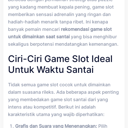
yang kadang membuat kepala pening, game slot
memberikan sensasi adrenalin yang ringan dan
hadiah-hadiah menarik tanpa ribet. Ini kenapa
banyak pemain mencari
rekomendasi game slot
untuk dimainkan saat santai
yang bisa menghibur
sekaligus berpotensi mendatangkan kemenangan.
Ciri-Ciri Game Slot Ideal
Untuk Waktu Santai
Tidak semua game slot cocok untuk dimainkan
dalam suasana rileks. Ada beberapa aspek penting
yang membedakan game slot santai dari yang
intens atau kompetitif. Berikut ini adalah
karakteristik utama yang wajib diperhatikan:
Grafis dan Suara yang Menenangkan:
Pilih