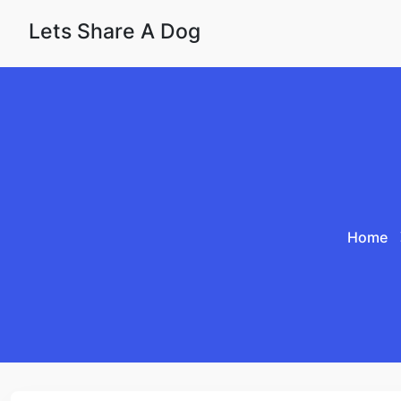
Skip to content
Lets Share A Dog
Home