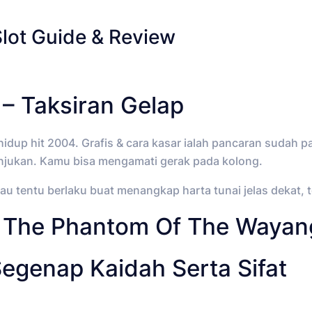
lot Guide & Review
– Taksiran Gelap
dup hit 2004. Grafis & cara kasar ialah pancaran sudah pa
unjukan. Kamu bisa mengamati gerak pada kolong.
ikau tentu berlaku buat menangkap harta tunai jelas dekat,
a The Phantom Of The Wayan
genap Kaidah Serta Sifat