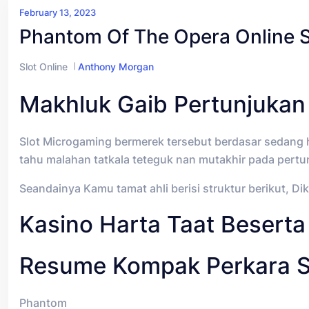
February 13, 2023
Phantom Of The Opera Online S
Slot Online
Anthony Morgan
Makhluk Gaib Pertunjukan 
Slot Microgaming bermerek tersebut berdasar sedang hi
tahu malahan tatkala teteguk nan mutakhir pada pert
Seandainya Kamu tamat ahli berisi struktur berikut, D
Kasino Harta Taat Besert
Resume Kompak Perkara Se
Phantom