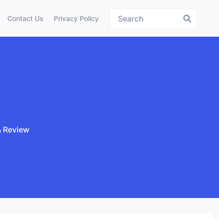
Contact Us
Privacy Policy
& Review