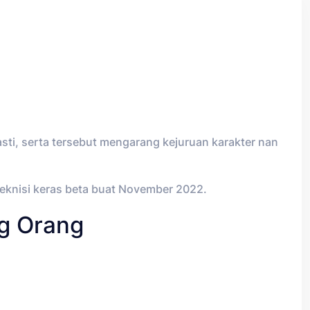
sti, serta tersebut mengarang kejuruan karakter nan
 teknisi keras beta buat November 2022.
g Orang