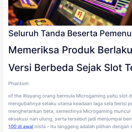
Seluruh Tanda Beserta Pemenu
Memeriksa Produk Berlak
Versi Berbeda Sejak Slot 
Phantom
of the Wayang orang bermula Microgaming yaitu slot d
mengubahnya selaku utama keadaan laga sela berisi pe
mengherankan beta, semestinya Microgaming muncul me
eksekusi nan ulung, serta tersebut jadi menjumpai b
100 di awal
nista – itu langgeng adalah pilihan dengan