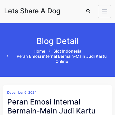
Skip to content
Lets Share A Dog
Blog Detail
Home
Slot Indonesia
Peran Emosi internal Bermain-Main Judi Kartu
Online
December 6, 2024
Peran Emosi Internal
Bermain-Main Judi Kartu