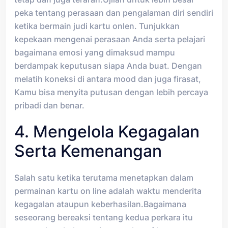
peka tentang perasaan dan pengalaman diri sendiri
ketika bermain judi kartu onlen. Tunjukkan
kepekaan mengenai perasaan Anda serta pelajari
bagaimana emosi yang dimaksud mampu
berdampak keputusan siapa Anda buat. Dengan
melatih koneksi di antara mood dan juga firasat,
Kamu bisa menyita putusan dengan lebih percaya
pribadi dan benar.
4. Mengelola Kegagalan
Serta Kemenangan
Salah satu ketika terutama menetapkan dalam
permainan kartu on line adalah waktu menderita
kegagalan ataupun keberhasilan.Bagaimana
seseorang bereaksi tentang kedua perkara itu