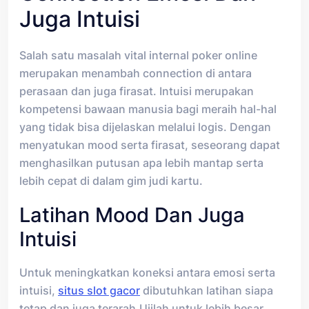
Juga Intuisi
Salah satu masalah vital internal poker online
merupakan menambah connection di antara
perasaan dan juga firasat. Intuisi merupakan
kompetensi bawaan manusia bagi meraih hal-hal
yang tidak bisa dijelaskan melalui logis. Dengan
menyatukan mood serta firasat, seseorang dapat
menghasilkan putusan apa lebih mantap serta
lebih cepat di dalam gim judi kartu.
Latihan Mood Dan Juga
Intuisi
Untuk meningkatkan koneksi antara emosi serta
intuisi,
situs slot gacor
dibutuhkan latihan siapa
tetap dan juga terarah.Ujilah untuk lebih besar