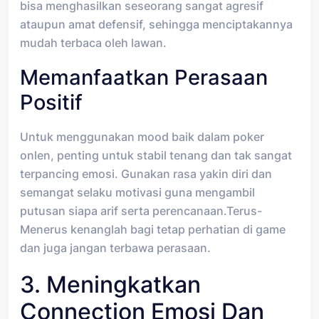
bisa menghasilkan seseorang sangat agresif
ataupun amat defensif, sehingga menciptakannya
mudah terbaca oleh lawan.
Memanfaatkan Perasaan
Positif
Untuk menggunakan mood baik dalam poker
onlen, penting untuk stabil tenang dan tak sangat
terpancing emosi. Gunakan rasa yakin diri dan
semangat selaku motivasi guna mengambil
putusan siapa arif serta perencanaan.Terus-
Menerus kenanglah bagi tetap perhatian di game
dan juga jangan terbawa perasaan.
3. Meningkatkan
Connection Emosi Dan