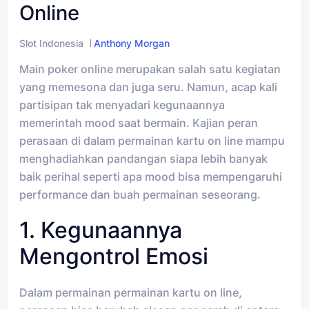
Online
Slot Indonesia
Anthony Morgan
Main poker online merupakan salah satu kegiatan
yang memesona dan juga seru. Namun, acap kali
partisipan tak menyadari kegunaannya
memerintah mood saat bermain. Kajian peran
perasaan di dalam permainan kartu on line mampu
menghadiahkan pandangan siapa lebih banyak
baik perihal seperti apa mood bisa mempengaruhi
performance dan buah permainan seseorang.
1. Kegunaannya
Mengontrol Emosi
Dalam permainan permainan kartu on line,