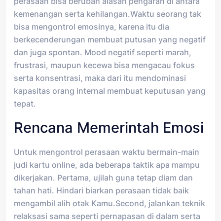
perasaan bisa berubah alasan pengarah di antara
kemenangan serta kehilangan.Waktu seorang tak
bisa mengontrol emosinya, karena itu dia
berkecenderungan membuat putusan yang negatif
dan juga spontan. Mood negatif seperti marah,
frustrasi, maupun kecewa bisa mengacau fokus
serta konsentrasi, maka dari itu mendominasi
kapasitas orang internal membuat keputusan yang
tepat.
Rencana Memerintah Emosi
Untuk mengontrol perasaan waktu bermain-main
judi kartu online, ada beberapa taktik apa mampu
dikerjakan. Pertama, ujilah guna tetap diam dan
tahan hati. Hindari biarkan perasaan tidak baik
mengambil alih otak Kamu.Second, jalankan teknik
relaksasi sama seperti pernapasan di dalam serta