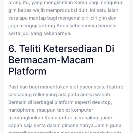
orang itu, yang mengizinkan Kamu bagi mengukur
gim bebas wajib memproduksi duit. Ini satu ialah
cara apa mantap bagi mengenal ciri-ciri gim dan
juga menguji untung Anda sebelumnya bermain
serta judi yang sebenarnya.
6. Teliti Ketersediaan Di
Bermacam-Macam
Platform
Pastikan bagi menentukan slot gacor serta feature
cascading roller yang ada pada aneka wadah.
Bermain di berbagai platform seperti desktop,
handphone, maupun tablet komputer
memungkinkan Kamu untuk merasakan game
kapan saja serta dalam dimana hanya.Jamin guna