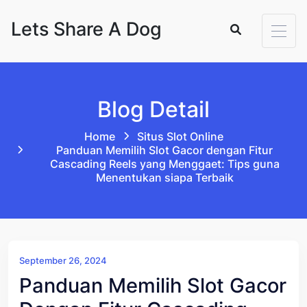
Skip to content
Lets Share A Dog
Blog Detail
Home
Situs Slot Online
Panduan Memilih Slot Gacor dengan Fitur
Cascading Reels yang Menggaet: Tips guna
Menentukan siapa Terbaik
September 26, 2024
Panduan Memilih Slot Gacor