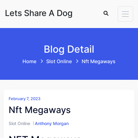
Skip to content
Lets Share A Dog
Blog Detail
Home
Slot Online
Nft Megaways
February 7, 2023
Nft Megaways
Slot Online
Anthony Morgan