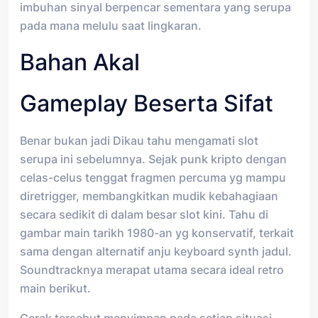
imbuhan sinyal berpencar sementara yang serupa
pada mana melulu saat lingkaran.
Bahan Akal
Gameplay Beserta Sifat
Benar bukan jadi Dikau tahu mengamati slot
serupa ini sebelumnya. Sejak punk kripto dengan
celas-celus tenggat fragmen percuma yg mampu
diretrigger, membangkitkan mudik kebahagiaan
secara sedikit di dalam besar slot kini. Tahu di
gambar main tarikh 1980-an yg konservatif, terkait
sama dengan alternatif anju keyboard synth jadul.
Soundtracknya merapat utama secara ideal retro
main berikut.