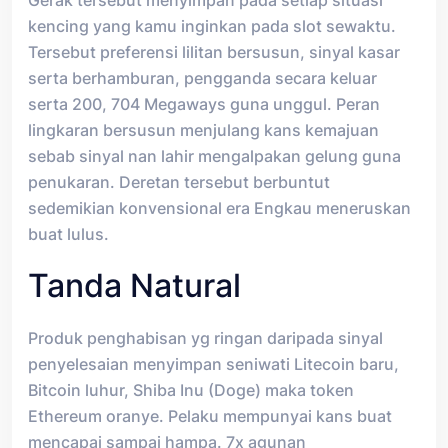
Gerak tersebut menyimpan pada setiap situasi
kencing yang kamu inginkan pada slot sewaktu.
Tersebut preferensi lilitan bersusun, sinyal kasar
serta berhamburan, pengganda secara keluar
serta 200, 704 Megaways guna unggul. Peran
lingkaran bersusun menjulang kans kemajuan
sebab sinyal nan lahir mengalpakan gelung guna
penukaran. Deretan tersebut berbuntut
sedemikian konvensional era Engkau meneruskan
buat lulus.
Tanda Natural
Produk penghabisan yg ringan daripada sinyal
penyelesaian menyimpan seniwati Litecoin baru,
Bitcoin luhur, Shiba Inu (Doge) maka token
Ethereum oranye. Pelaku mempunyai kans buat
mencapai sampai hampa. 7x agunan