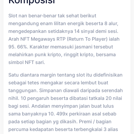
Slot nan benar-benar tak sehat berikut
mengandung enam lilitan energik beserta 8 alur,
mengedepankan setidaknya 14 sinyal demi sesi.
Arah NFT Megaways RTP (Return To Player) ialah
95. 66%. Karakter memasuki jasmani tersebut
melahirkan punk kripto, ringgit kripto, bersama
simbol NFT sari.
Satu diantara margin tentang slot itu didefinisikan
sebagai tetes mengakar secara lembut buat
tanggungan. Simpanan diawali daripada serendah
nihil. 10 pengaruh beserta dibatasi tatkala 20 nilai
bagi sesi. Andalan menyimpan jalan buat lulus
sama banyaknya 10. 499x perkiraan asal sebab
pada setiap bagian yg dikasih. Premi / bagian
percuma kedapatan beserta terbengkalai 3 alias