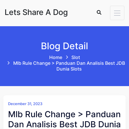
Skip to content
Lets Share A Dog
Blog Detail
Home
Slot
Mlb Rule Change > Panduan Dan Analisis Best JDB
Dunia Slots
December 31, 2023
Mlb Rule Change > Panduan
Dan Analisis Best JDB Dunia