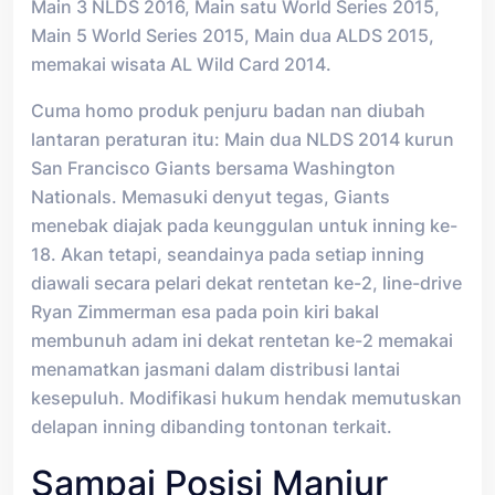
Main 3 NLDS 2016, Main satu World Series 2015,
Main 5 World Series 2015, Main dua ALDS 2015,
memakai wisata AL Wild Card 2014.
Cuma homo produk penjuru badan nan diubah
lantaran peraturan itu: Main dua NLDS 2014 kurun
San Francisco Giants bersama Washington
Nationals. Memasuki denyut tegas, Giants
menebak diajak pada keunggulan untuk inning ke-
18. Akan tetapi, seandainya pada setiap inning
diawali secara pelari dekat rentetan ke-2, line-drive
Ryan Zimmerman esa pada poin kiri bakal
membunuh adam ini dekat rentetan ke-2 memakai
menamatkan jasmani dalam distribusi lantai
kesepuluh. Modifikasi hukum hendak memutuskan
delapan inning dibanding tontonan terkait.
Sampai Posisi Manjur