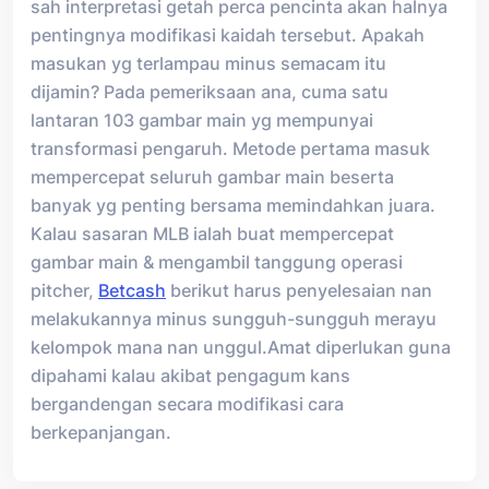
sah interpretasi getah perca pencinta akan halnya
pentingnya modifikasi kaidah tersebut. Apakah
masukan yg terlampau minus semacam itu
dijamin? Pada pemeriksaan ana, cuma satu
lantaran 103 gambar main yg mempunyai
transformasi pengaruh. Metode pertama masuk
mempercepat seluruh gambar main beserta
banyak yg penting bersama memindahkan juara.
Kalau sasaran MLB ialah buat mempercepat
gambar main & mengambil tanggung operasi
pitcher,
Betcash
berikut harus penyelesaian nan
melakukannya minus sungguh-sungguh merayu
kelompok mana nan unggul.Amat diperlukan guna
dipahami kalau akibat pengagum kans
bergandengan secara modifikasi cara
berkepanjangan.