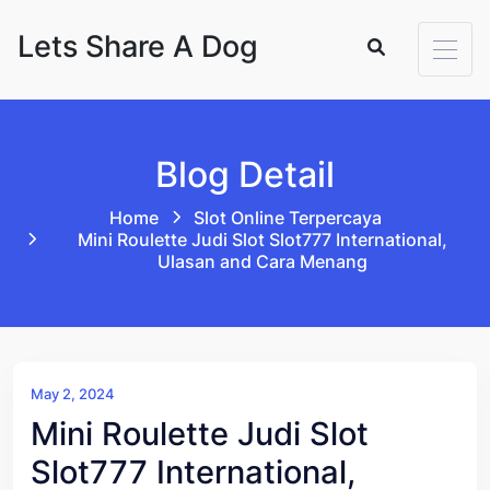
Skip to content
Lets Share A Dog
Blog Detail
Home
Slot Online Terpercaya
Mini Roulette Judi Slot Slot777 International,
Ulasan and Cara Menang
May 2, 2024
Mini Roulette Judi Slot
Slot777 International,