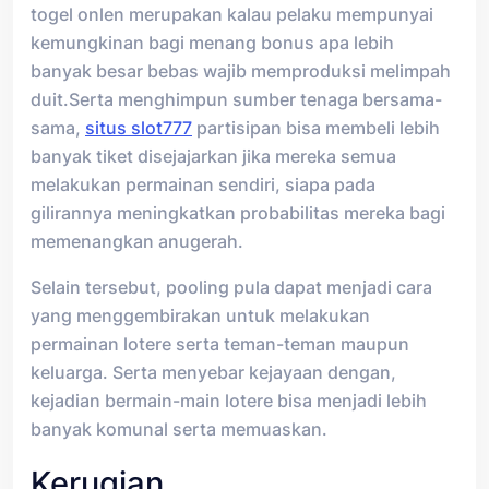
togel onlen merupakan kalau pelaku mempunyai
kemungkinan bagi menang bonus apa lebih
banyak besar bebas wajib memproduksi melimpah
duit.Serta menghimpun sumber tenaga bersama-
sama,
situs slot777
partisipan bisa membeli lebih
banyak tiket disejajarkan jika mereka semua
melakukan permainan sendiri, siapa pada
gilirannya meningkatkan probabilitas mereka bagi
memenangkan anugerah.
Selain tersebut, pooling pula dapat menjadi cara
yang menggembirakan untuk melakukan
permainan lotere serta teman-teman maupun
keluarga. Serta menyebar kejayaan dengan,
kejadian bermain-main lotere bisa menjadi lebih
banyak komunal serta memuaskan.
Kerugian