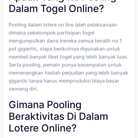
Dalam Togel Online?
Pooling dalam lotere on line ialah pelaksanaan
dimana sekelompok partisipan togel
mengumpulkan dana mereka semua beralih no.1
pot gigantic, siapa berikutnya digunakan untuk
membeli banyak tiket togel yang lebih banyak luas.
Serta pooling, pemain punya kesempatan untuk
memenangkan hadiah perjudian yang lebih banyak
gigantic tanpa harus memproduksi biaya besar
seorang diri.
Gimana Pooling
Beraktivitas Di Dalam
Lotere Online?