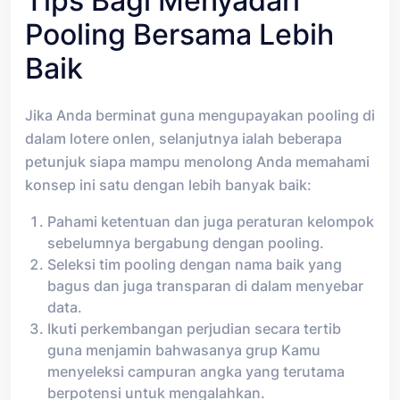
Tips Bagi Menyadari
Pooling Bersama Lebih
Baik
Jika Anda berminat guna mengupayakan pooling di
dalam lotere onlen, selanjutnya ialah beberapa
petunjuk siapa mampu menolong Anda memahami
konsep ini satu dengan lebih banyak baik:
Pahami ketentuan dan juga peraturan kelompok
sebelumnya bergabung dengan pooling.
Seleksi tim pooling dengan nama baik yang
bagus dan juga transparan di dalam menyebar
data.
Ikuti perkembangan perjudian secara tertib
guna menjamin bahwasanya grup Kamu
menyeleksi campuran angka yang terutama
berpotensi untuk mengalahkan.