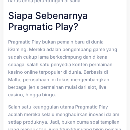
harus coba peruntungan di sana.
Siapa Sebenarnya
Pragmatic Play?
Pragmatic Play bukan pemain baru di dunia
iGaming. Mereka adalah pengembang game yang
sudah cukup lama berkecimpung dan dikenal
sebagai salah satu penyedia konten permainan
kasino online terpopuler di dunia. Berbasis di
Malta, perusahaan ini fokus mengembangkan
berbagai jenis permainan mulai dari slot, live
casino, hingga bingo.
Salah satu keunggulan utama Pragmatic Play
adalah mereka selalu menghadirkan inovasi dalam
setiap produknya. Jadi, bukan cuma soal tampilan
yang menarik tapi juga fitur-fitur yang bikin pemain