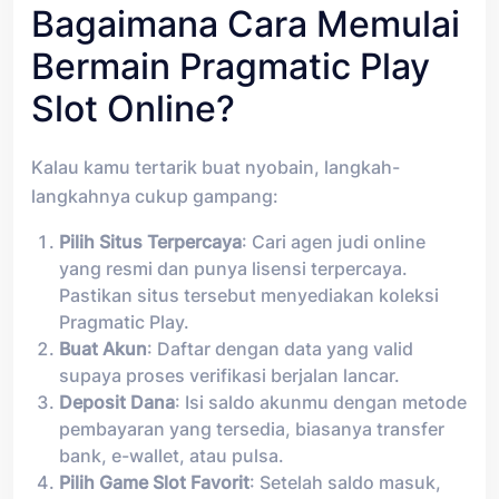
Bagaimana Cara Memulai
Bermain Pragmatic Play
Slot Online?
Kalau kamu tertarik buat nyobain, langkah-
langkahnya cukup gampang:
Pilih Situs Terpercaya
: Cari agen judi online
yang resmi dan punya lisensi terpercaya.
Pastikan situs tersebut menyediakan koleksi
Pragmatic Play.
Buat Akun
: Daftar dengan data yang valid
supaya proses verifikasi berjalan lancar.
Deposit Dana
: Isi saldo akunmu dengan metode
pembayaran yang tersedia, biasanya transfer
bank, e-wallet, atau pulsa.
Pilih Game Slot Favorit
: Setelah saldo masuk,