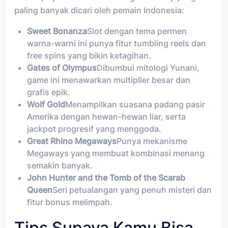
paling banyak dicari oleh pemain Indonesia:
Sweet Bonanza
Slot dengan tema permen
warna-warni ini punya fitur tumbling reels dan
free spins yang bikin ketagihan.
Gates of Olympus
Dibumbui mitologi Yunani,
game ini menawarkan multiplier besar dan
grafis epik.
Wolf Gold
Menampilkan suasana padang pasir
Amerika dengan hewan-hewan liar, serta
jackpot progresif yang menggoda.
Great Rhino Megaways
Punya mekanisme
Megaways yang membuat kombinasi menang
semakin banyak.
John Hunter and the Tomb of the Scarab
Queen
Seri petualangan yang penuh misteri dan
fitur bonus melimpah.
Tips Supaya Kamu Bisa