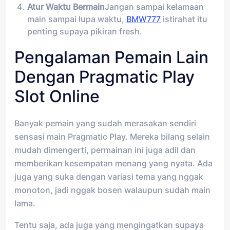
Atur Waktu Bermain
Jangan sampai kelamaan
main sampai lupa waktu,
BMW777
istirahat itu
penting supaya pikiran fresh.
Pengalaman Pemain Lain
Dengan Pragmatic Play
Slot Online
Banyak pemain yang sudah merasakan sendiri
sensasi main Pragmatic Play. Mereka bilang selain
mudah dimengerti, permainan ini juga adil dan
memberikan kesempatan menang yang nyata. Ada
juga yang suka dengan variasi tema yang nggak
monoton, jadi nggak bosen walaupun sudah main
lama.
Tentu saja, ada juga yang mengingatkan supaya