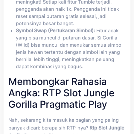
meningkat! Setiap kali fitur Tumble terjadi,
pengganda akan naik 1x. Pengganda ini tidak
reset sampai putaran gratis selesai, jadi
potensinya besar banget.
Symbol Swap (Pertukaran Simbol):
Fitur acak
yang bisa muncul di putaran dasar. Si Gorilla
(Wild) bisa muncul dan menukar semua simbol
jenis hewan tertentu dengan simbol lain yang
bernilai lebih tinggi, meningkatkan peluang
dapat kombinasi yang bagus.
Membongkar Rahasia
Angka: RTP Slot Jungle
Gorilla Pragmatic Play
Nah, sekarang kita masuk ke bagian yang paling
banyak dicari: berapa sih RTP-nya?
Rtp Slot Jungle