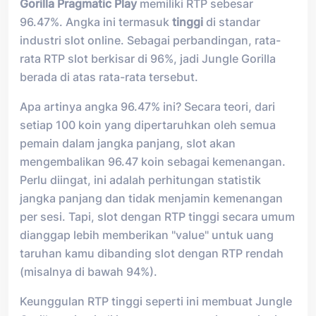
Gorilla Pragmatic Play
memiliki RTP sebesar
96.47%. Angka ini termasuk
tinggi
di standar
industri slot online. Sebagai perbandingan, rata-
rata RTP slot berkisar di 96%, jadi Jungle Gorilla
berada di atas rata-rata tersebut.
Apa artinya angka 96.47% ini? Secara teori, dari
setiap 100 koin yang dipertaruhkan oleh semua
pemain dalam jangka panjang, slot akan
mengembalikan 96.47 koin sebagai kemenangan.
Perlu diingat, ini adalah perhitungan statistik
jangka panjang dan tidak menjamin kemenangan
per sesi. Tapi, slot dengan RTP tinggi secara umum
dianggap lebih memberikan "value" untuk uang
taruhan kamu dibanding slot dengan RTP rendah
(misalnya di bawah 94%).
Keunggulan RTP tinggi seperti ini membuat Jungle