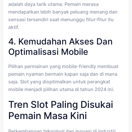
adalah daya tarik utama. Pemain merasa
mendapatkan lebih banyak peluang menang dan
sensasi tersendiri saat menunggu fitur-fitur itu
aktif.
4. Kemudahan Akses Dan
Optimalisasi Mobile
Pilihan permainan yang mobile-friendly membuat
pemain nyaman bermain kapan saja dan di mana
saja. Slot yang dioptimalkan untuk perangkat
mobile menjadi pilihan utama di tahun 2024 ini.
Tren Slot Paling Disukai
Pemain Masa Kini
Perkembangan teknologi dan inovasi di industri