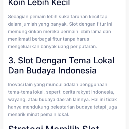
Koin Lebih Kecil
Sebagian pemain lebih suka taruhan kecil tapi
dalam jumlah yang banyak. Slot dengan fitur ini
memungkinkan mereka bermain lebih lama dan
menikmati berbagai fitur tanpa harus
mengeluarkan banyak uang per putaran.
3. Slot Dengan Tema Lokal
Dan Budaya Indonesia
Inovasi lain yang muncul adalah penggunaan
tema-tema lokal, seperti cerita rakyat Indonesia,
wayang, atau budaya daerah lainnya. Hal ini tidak
hanya mendukung pelestarian budaya tetapi juga
menarik minat pemain lokal.