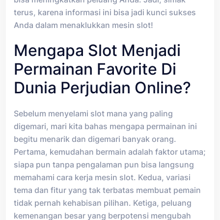
terus, karena informasi ini bisa jadi kunci sukses
Anda dalam menaklukkan mesin slot!
Mengapa Slot Menjadi
Permainan Favorite Di
Dunia Perjudian Online?
Sebelum menyelami slot mana yang paling
digemari, mari kita bahas mengapa permainan ini
begitu menarik dan digemari banyak orang.
Pertama, kemudahan bermain adalah faktor utama;
siapa pun tanpa pengalaman pun bisa langsung
memahami cara kerja mesin slot. Kedua, variasi
tema dan fitur yang tak terbatas membuat pemain
tidak pernah kehabisan pilihan. Ketiga, peluang
kemenangan besar yang berpotensi mengubah