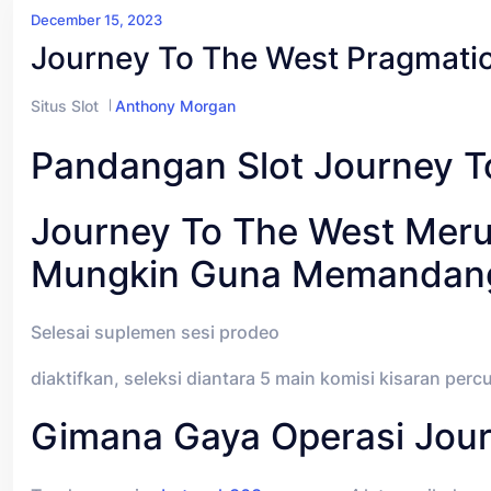
December 15, 2023
Journey To The West Pragmatic 
Situs Slot
Anthony Morgan
Pandangan Slot Journey T
Journey To The West Merup
Mungkin Guna Memandang
Selesai suplemen sesi prodeo
diaktifkan, seleksi diantara 5 main komisi kisaran per
Gimana Gaya Operasi Jour