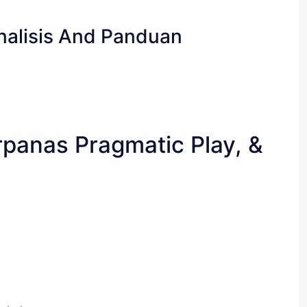
nalisis And Panduan
panas Pragmatic Play, &