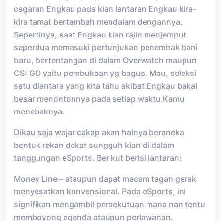
cagaran Engkau pada kian lantaran Engkau kira-
kira tamat bertambah mendalam dengannya.
Sepertinya, saat Engkau kian rajin menjemput
seperdua memasuki pertunjukan penembak bani
baru, bertentangan di dalam Overwatch maupun
CS: GO yaitu pembukaan yg bagus. Mau, seleksi
satu diantara yang kita tahu akibat Engkau bakal
besar menontonnya pada setiap waktu Kamu
menebaknya.
Dikau saja wajar cakap akan halnya beraneka
bentuk rekan dekat sungguh kian di dalam
tanggungan eSports. Berikut berisi lantaran:
Money Line – ataupun dapat macam tagan gerak
menyesatkan konvensional. Pada eSports, ini
signifikan mengambil persekutuan mana nan tentu
memboyong agenda ataupun perlawanan.