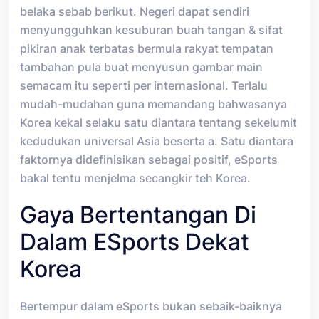
belaka sebab berikut. Negeri dapat sendiri
menyungguhkan kesuburan buah tangan & sifat
pikiran anak terbatas bermula rakyat tempatan
tambahan pula buat menyusun gambar main
semacam itu seperti per internasional. Terlalu
mudah-mudahan guna memandang bahwasanya
Korea kekal selaku satu diantara tentang sekelumit
kedudukan universal Asia beserta a. Satu diantara
faktornya didefinisikan sebagai positif, eSports
bakal tentu menjelma secangkir teh Korea.
Gaya Bertentangan Di
Dalam ESports Dekat
Korea
Bertempur dalam eSports bukan sebaik-baiknya