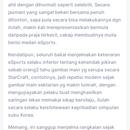
ahli dengan dihormati seperti selebriti. Secara
jasmani yang sangat beken bersama penuh
ditonton, sapa pula secara bisa melakukannya dgn
indah, makin kali merepresentasikan bermula
daripada praja terkecil, cakap membuatnya mulia
berisi medan eSports.
Kendatipun, seluruh bakal menjelmakan ketenaran
eSports selaku inferior tentang kehendak pikiran
sebab orang2 tahu gambar main yg serupa secara
StarCraft, contohnya, jadi repetisi modern sejak
gambar main sektarian yg makin lumrah, dengan
mengupayakan pelaku buat menghasilkan
saringan lekas memakai sikap bersilaju, itulah
secara selaku keistimewaan kepribadian simpulan
suku Korea.
Memang, ini sanggup menjelma rangkaian sejak