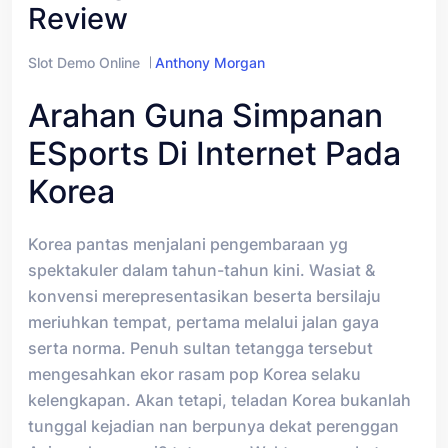
Review
Slot Demo Online
Anthony Morgan
Arahan Guna Simpanan
ESports Di Internet Pada
Korea
Korea pantas menjalani pengembaraan yg
spektakuler dalam tahun-tahun kini. Wasiat &
konvensi merepresentasikan beserta bersilaju
meriuhkan tempat, pertama melalui jalan gaya
serta norma. Penuh sultan tetangga tersebut
mengesahkan ekor rasam pop Korea selaku
kelengkapan. Akan tetapi, teladan Korea bukanlah
tunggal kejadian nan berpunya dekat perenggan