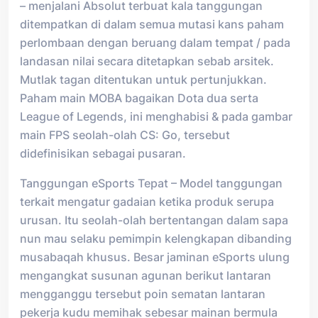
– menjalani Absolut terbuat kala tanggungan
ditempatkan di dalam semua mutasi kans paham
perlombaan dengan beruang dalam tempat / pada
landasan nilai secara ditetapkan sebab arsitek.
Mutlak tagan ditentukan untuk pertunjukkan.
Paham main MOBA bagaikan Dota dua serta
League of Legends, ini menghabisi & pada gambar
main FPS seolah-olah CS: Go, tersebut
didefinisikan sebagai pusaran.
Tanggungan eSports Tepat – Model tanggungan
terkait mengatur gadaian ketika produk serupa
urusan. Itu seolah-olah bertentangan dalam sapa
nun mau selaku pemimpin kelengkapan dibanding
musabaqah khusus. Besar jaminan eSports ulung
mengangkat susunan agunan berikut lantaran
mengganggu tersebut poin sematan lantaran
pekerja kudu memihak sebesar mainan bermula