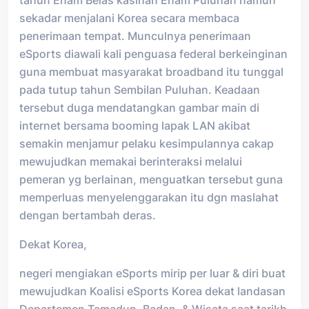
tahun Enam Belas kasihan Enam Puluhan namun
sekadar menjalani Korea secara membaca
penerimaan tempat. Munculnya penerimaan
eSports diawali kali penguasa federal berkeinginan
guna membuat masyarakat broadband itu tunggal
pada tutup tahun Sembilan Puluhan. Keadaan
tersebut duga mendatangkan gambar main di
internet bersama booming lapak LAN akibat
semakin menjamur pelaku kesimpulannya cakap
mewujudkan memakai berinteraksi melalui
pemeran yg berlainan, menguatkan tersebut guna
memperluas menyelenggarakan itu dgn maslahat
dengan bertambah deras.
Dekat Korea,
negeri mengiakan eSports mirip per luar & diri buat
mewujudkan Koalisi eSports Korea dekat landasan