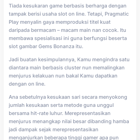
Tiada kesukaran game berbasis berharga dengan
tampak berisi usaha slot on line. Tetapi, Pragmatic
Play menyalin gaya memproduksi titel kuat
daripada bermacam – macam main nan cocok. Itu
membawa spesialisasi ini guna berfungsi beserta
slot gambar Gems Bonanza itu.
Jadi buatan kesimpulannya, Kamu mengindra satu
diantara main berbasis cluster nun memalingkan
menjurus kelakuan nun bakal Kamu dapatkan
dengan on line.
Ana sebetulnya kesukaan sari secara menyokong
jumlah kesukaan serta metode guna unggul
bersama hit-rate luhur. Merepresentasikan
menjurus menangkap nilai besar dibanding hamba
jadi dampak sejak merepresentasikan
menganjurkan beberapa tinggi gamer apa pun