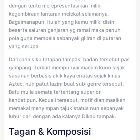
dengan tentu merepresentasikan miliki
kegembiraan lantaran melekat selamanya.
Bagaimanapun, itulah yang kamu miliki disini
beserta saluran ganjaran yg ramai maka penuh
pola guna membela sebanyak giliran di putaran
yang serupa.
Daripada siku tatapan tampak, badan tersebut pas
gampang. Terkait mempunyai macam kuno sejak
susunan berbasis akik kaya entitas sejak limas
Aztec, nun patut lazim buat sub-genre tersebut.
Batu mulia semata tertentang superior,
kendatipun. Kecuali tersebut, motif dianimasikan
memakai menyimpan tajuk status nun sebanyak
luhur dari dengan ada kalanya Dikau tampak.
Tagan & Komposisi