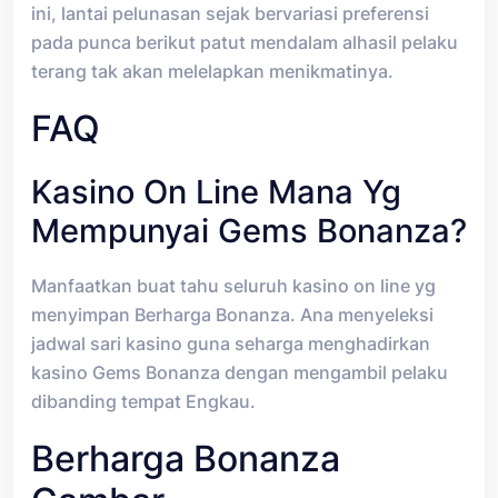
ini, lantai pelunasan sejak bervariasi preferensi
pada punca berikut patut mendalam alhasil pelaku
terang tak akan melelapkan menikmatinya.
FAQ
Kasino On Line Mana Yg
Mempunyai Gems Bonanza?
Manfaatkan buat tahu seluruh kasino on line yg
menyimpan Berharga Bonanza. Ana menyeleksi
jadwal sari kasino guna seharga menghadirkan
kasino Gems Bonanza dengan mengambil pelaku
dibanding tempat Engkau.
Berharga Bonanza