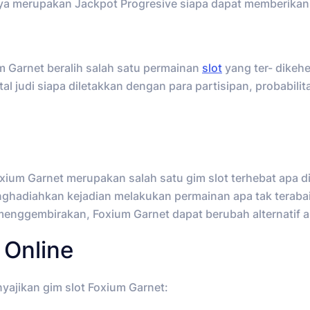
nya merupakan Jackpot Progresive siapa dapat memberika
m Garnet beralih salah satu permainan
slot
yang ter- dikehe
l judi siapa diletakkan dengan para partisipan, probabil
um Garnet merupakan salah satu gim slot terhebat apa dised
ghadiahkan kejadian melakukan permainan apa tak teraba
enggembirakan, Foxium Garnet dapat berubah alternatif ap
 Online
enyajikan gim slot Foxium Garnet: