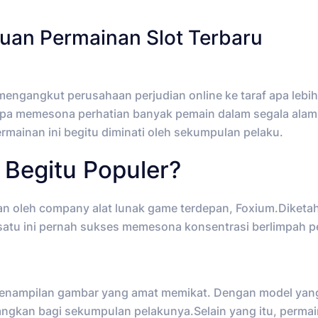
uan Permainan Slot Terbaru
engangkut perusahaan perjudian online ke taraf apa lebih
iapa memesona perhatian banyak pemain dalam segala alam.
mainan ini begitu diminati oleh sekumpulan pelaku.
 Begitu Populer?
gkan oleh company alat lunak game terdepan, Foxium.Diket
 satu ini pernah sukses memesona konsentrasi berlimpah p
h penampilan gambar yang amat memikat. Dengan model yan
an bagi sekumpulan pelakunya.Selain yang itu, permaina