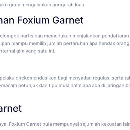
laku guna mengalahkan anugerah luas.
nan Foxium Garnet
elompok partisipan memerlukan menjalankan pendaftaran 
isipan mampu memilih jumlah pertaruhan apa hendak orang
ernal gim yang satu ini.
pelaku direkomendasikan bagi menyadari regulasi serta t
macam petunjuk dan tipu muslihat siapa ada di jaringan 
arnet
mnya, Foxium Garnet pula mempunyai sejumlah kekuatan lain