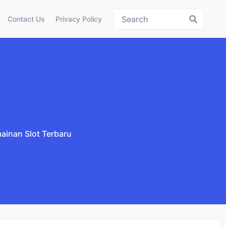
Contact Us
Privacy Policy
ainan Slot Terbaru