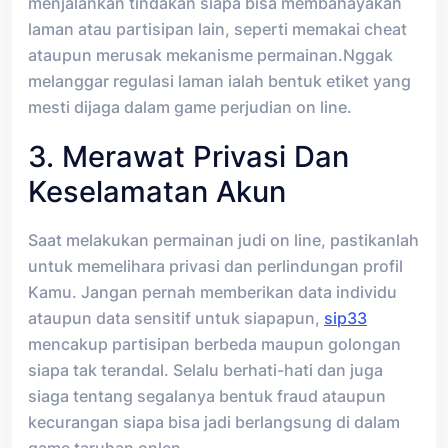
menjalankan tindakan siapa bisa membahayakan
laman atau partisipan lain, seperti memakai cheat
ataupun merusak mekanisme permainan.Nggak
melanggar regulasi laman ialah bentuk etiket yang
mesti dijaga dalam game perjudian on line.
3. Merawat Privasi Dan
Keselamatan Akun
Saat melakukan permainan judi on line, pastikanlah
untuk memelihara privasi dan perlindungan profil
Kamu. Jangan pernah memberikan data individu
ataupun data sensitif untuk siapapun,
sip33
mencakup partisipan berbeda maupun golongan
siapa tak terandal. Selalu berhati-hati dan juga
siaga tentang segalanya bentuk fraud ataupun
kecurangan siapa bisa jadi berlangsung di dalam
game taruhan onlen.