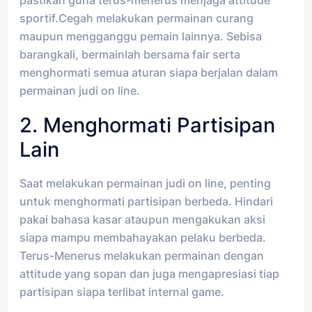
pastikan guna terus-menerus menjaga attitude
sportif.Cegah melakukan permainan curang
maupun mengganggu pemain lainnya. Sebisa
barangkali, bermainlah bersama fair serta
menghormati semua aturan siapa berjalan dalam
permainan judi on line.
2. Menghormati Partisipan
Lain
Saat melakukan permainan judi on line, penting
untuk menghormati partisipan berbeda. Hindari
pakai bahasa kasar ataupun mengakukan aksi
siapa mampu membahayakan pelaku berbeda.
Terus-Menerus melakukan permainan dengan
attitude yang sopan dan juga mengapresiasi tiap
partisipan siapa terlibat internal game.