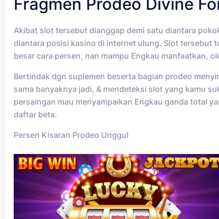
Fragmen Prodeo Divine F
Akibat slot tersebut dianggap demi satu diantara poko
diantara posisi kasino di internet ulung. Slot tersebu
besar cara persen, nan mampu Engkau manfaatkan, ole
Bertindak dgn suplemen beserta bagian prodeo menyi
sama banyaknya jadi, & mendeteksi slot yang kamu s
persaingan mau menyampaikan Engkau ganda total yan
daftar beta.
Persen Kisaran Prodeo Unggul