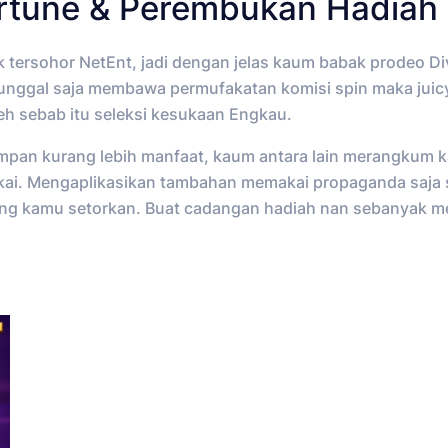
ortune & Perembukan Hadiah
k tersohor NetEnt, jadi dengan jelas kaum babak prodeo D
t tunggal saja membawa permufakatan komisi spin maka juicy
h sebab itu seleksi kesukaan Engkau.
mpan kurang lebih manfaat, kaum antara lain merangkum
ukai. Mengaplikasikan tambahan memakai propaganda saja
g kamu setorkan. Buat cadangan hadiah nan sebanyak me