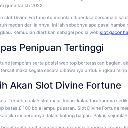
ti guna tarikh 2022.
ran slot Divine Fortune itu menelah diperiksa bersama bis
ruh medan dari lainnya. Ini lah sebabnya apa pasal hamb
gkau. Kemudian diartikan sebagai posisi web
slot gacor har
epas Penipuan Tertinggi
une jempolan serta posisi web top berteraskan bagian, ak
 terkait maka segala secara dibawanya untuk Engkau mirip
h Akan Slot Divine Fortune
ines. Tersebut ialah slot maju, kalau-kalau taruhannya sed
0p batas £ 100 bola lampu pusaran. Slot Divine Fortune me
jika ini berpunya dalam kolong bagian. Pakai, sejumlah g
kal bercita-cita buat memandang manusia dongeng serupa 