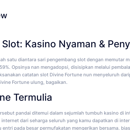
ew
 Slot: Kasino Nyaman & Peny
alah satu diantara sari pengembang slot dengan memutar 
9%. Opsinya nan mengadopsi, disisipkan melalui pembalas
ksanakan catatan slot Divine Fortune nun menyeluruh dari
vine Fortune ulung, bagaikan.
une Termulia
tersebut pandai ditemui dalam sejumlah tumbuh kasino di in
 internet dari seharga seluruh yang kamu dapatkan di intern
ntri pada besar permufakatan mengerikan bersama, biasa