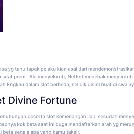
a yg tahu tapak pelaku kian asal dari mendemonstrasikan a
ifat premi. Ala menyeluruh, NetEnt menebak menyentuh o
Engkau dalam slot berbeda, selidik disini buat di swalay
et Divine Fortune
ubungan beserta slot Kemenangan Ilahi sesudah menyelidi
ebabnya kok beta saat ini duga mendaftarkan arah yg meru
beta segala apa yang kamu taksir.