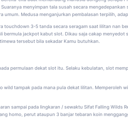
une. Suaranya menyimpan tala susah secara mengedepankan
cara umum. Medusa menganjurkan pembalasan terpilih, ad
 touchdown 3-5 tanda secara seragam saat lilitan nan berj
 bermula jackpot kabut slot. Dikau saja cakap menyedot s
stimewa tersebut bila sekadar Kamu butuhkan.
a permulaan dekat slot itu. Selaku kebulatan, slot mempun
mpo wild tampak pada mana pula dekat lilitan. Memperoleh 
an sampai pada lingkaran / sewaktu Sifat Falling Wilds Re
sang homo, perut ataupun 3 banjar tebaran koin menggangg