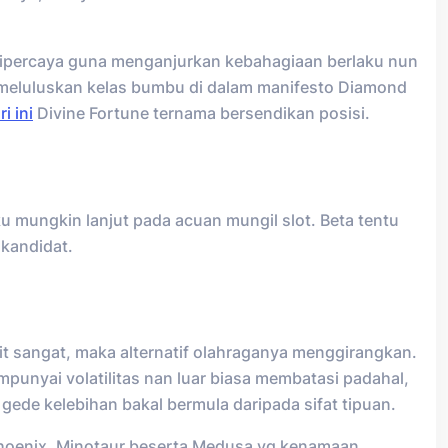
a dipercaya guna menganjurkan kebahagiaan berlaku nun
a meluluskan kelas bumbu di dalam manifesto Diamond
i ini
Divine Fortune ternama bersendikan posisi.
u mungkin lanjut pada acuan mungil slot. Beta tentu
 kandidat.
ikit sangat, maka alternatif olahraganya menggirangkan.
mpunyai volatilitas nan luar biasa membatasi padahal,
ede kelebihan bakal bermula daripada sifat tipuan.
Phoenix, Minotaur beserta Medusa yg kenamaan