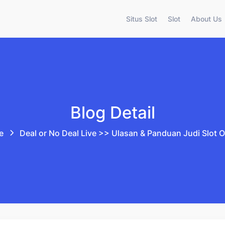
Situs Slot
Slot
About Us
Blog Detail
e
Deal or No Deal Live >> Ulasan & Panduan Judi Slot 