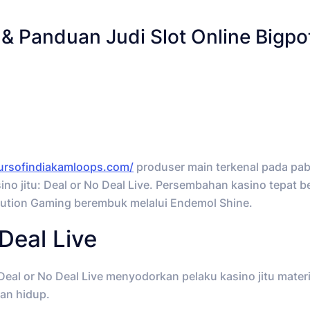
 & Panduan Judi Slot Online Bigp
ursofindiakamloops.com/
produser main terkenal pada pab
no jitu: Deal or No Deal Live. Persembahan kasino tepat 
ution Gaming berembuk melalui Endemol Shine.
Deal Live
eal or No Deal Live menyodorkan pelaku kasino jitu mater
an hidup.