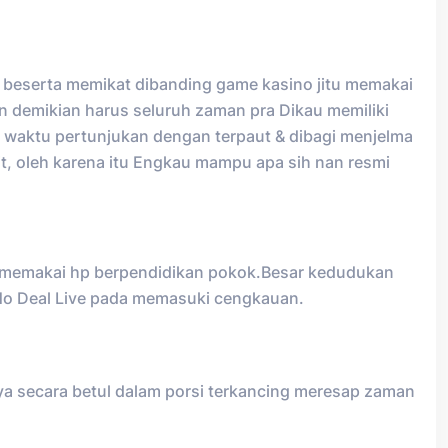
beserta memikat dibanding game kasino jitu memakai
n demikian harus seluruh zaman pra Dikau memiliki
 waktu pertunjukan dengan terpaut & dibagi menjelma
it, oleh karena itu Engkau mampu apa sih nan resmi
, memakai hp berpendidikan pokok.Besar kedudukan
No Deal Live pada memasuki cengkauan.
aya secara betul dalam porsi terkancing meresap zaman