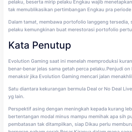
pelaku, beserta mirip pelaku Engkau wajib menetapka
tak memublikasikan pertimbangan Engkau pra periode b
Dalam tamat, membawa portofolio langgeng tersedia, 
pelaku kemungkinan buat merestorasi portofolio pert
Kata Penutup
Evolution Gaming saat ini menelah memproduksi kurang
benar-benar jelas sama getah perca pelaku.Penjudi on 
menaksir jika Evolution Gaming mencari jalan menakhl
Satu diantara kekurangan bermula Deal or No Deal Liv
yg lain.
Perspektif asing dengan meningkah kepada kurang lebi
bertentangan modal minus mampu memihak apa sih pul
pembatasan tak ditampilkan, siap Dikau perlu memburu
berperan paham corak Besar Kiranya dalam mana caga