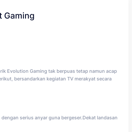
ot Gaming
rik Evolution Gaming tak berpuas tetap namun acap
berikut, bersandarkan kegiatan TV merakyat secara
i dengan serius anyar guna bergeser.Dekat landasan