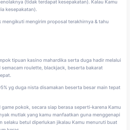
enolaknya (tidak terdapat kesepakatan). Kalau Kamu
ia kesepakatan).
 mengikuti mengirim proposal terakhirnya & tahu
mpok tipuan kasino mahardika serta duga hadir melalui
 semacam roulette, blackjack, beserta bakarat
epat.
95% yg duga nista disamakan beserta besar main tepat
il game pokok, secara siap berasa seperti-karena Kamu
banyak mutlak yang kamu manfaatkan guna menggenapi
 selaku betul diperlukan jikalau Kamu menuruti buat
um keras.