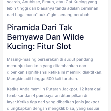
scarab, Anubisse, Firaun, atau Cat.Kucing yang
lebih tinggi dari biasanya tanda adalah cerminan
dari bagaimana” buku” gim sedang berubah.
Piramida Dari Tak
Bernyawa Dan Wilde
Kucing: Fitur Slot
Masing-masing berserakan di sudut pandang
menunjukkan koin yang ditambahkan dan
diberikan signifikansi ketika ini memiliki diaktifkan.
Mungkin adil hingga 500 kali taruhan.
Ketika Anda memilih Putaran Jackpot, 12 item dari
tembikar dan 4 pembayaran ditampilkan di
layar.Ketika tiga dari yang diberikan jenis jackpot
diungkapkan dengan mengklik bisa, yang sesuai