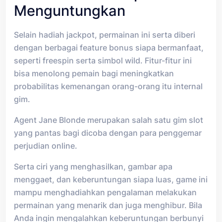
Menguntungkan
Selain hadiah jackpot, permainan ini serta diberi
dengan berbagai feature bonus siapa bermanfaat,
seperti freespin serta simbol wild. Fitur-fitur ini
bisa menolong pemain bagi meningkatkan
probabilitas kemenangan orang-orang itu internal
gim.
Agent Jane Blonde merupakan salah satu gim slot
yang pantas bagi dicoba dengan para penggemar
perjudian online.
Serta ciri yang menghasilkan, gambar apa
menggaet, dan keberuntungan siapa luas, game ini
mampu menghadiahkan pengalaman melakukan
permainan yang menarik dan juga menghibur. Bila
Anda ingin mengalahkan keberuntungan berbunyi