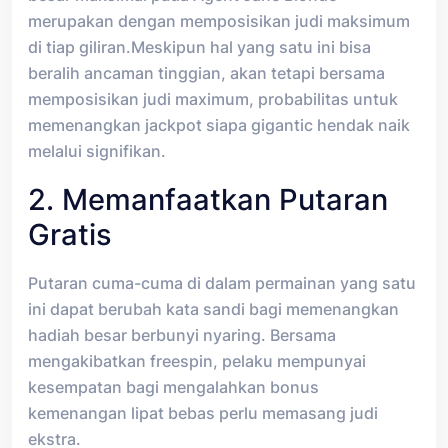
merupakan dengan memposisikan judi maksimum
di tiap giliran.Meskipun hal yang satu ini bisa
beralih ancaman tinggian, akan tetapi bersama
memposisikan judi maximum, probabilitas untuk
memenangkan jackpot siapa gigantic hendak naik
melalui signifikan.
2. Memanfaatkan Putaran
Gratis
Putaran cuma-cuma di dalam permainan yang satu
ini dapat berubah kata sandi bagi memenangkan
hadiah besar berbunyi nyaring. Bersama
mengakibatkan freespin, pelaku mempunyai
kesempatan bagi mengalahkan bonus
kemenangan lipat bebas perlu memasang judi
ekstra.