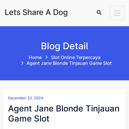
Skip to content
Lets Share A Dog
Blog Detail
Home
Slot Online Terpercaya
Agent Jane Blonde Tinjauan Game Slot
December 22, 2024
Agent Jane Blonde Tinjauan
Game Slot