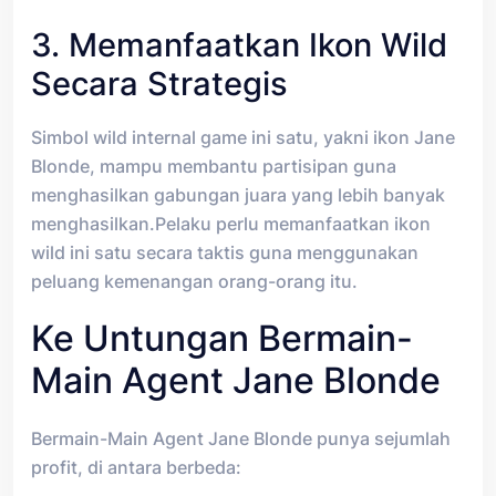
3. Memanfaatkan Ikon Wild
Secara Strategis
Simbol wild internal game ini satu, yakni ikon Jane
Blonde, mampu membantu partisipan guna
menghasilkan gabungan juara yang lebih banyak
menghasilkan.Pelaku perlu memanfaatkan ikon
wild ini satu secara taktis guna menggunakan
peluang kemenangan orang-orang itu.
Ke Untungan Bermain-
Main Agent Jane Blonde
Bermain-Main Agent Jane Blonde punya sejumlah
profit, di antara berbeda: